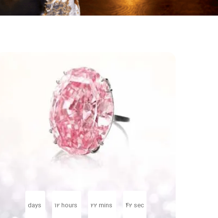
days
12
hours
22
mins
42
sec