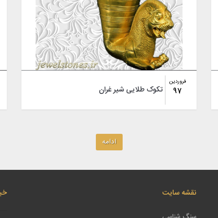
فروردین
تکوک طلایی شیر غران
97
ادامه
نقشه سایت
خبر
سنگ شناسی