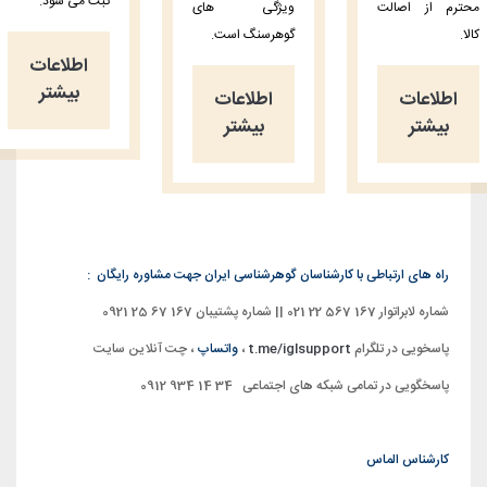
ثبت می شود.
محترم از اصالت
ویژگی های
کالا.
گوهرسنگ است.
اطلاعات
بیشتر
اطلاعات
اطلاعات
بیشتر
بیشتر
راه های ارتباطی با کارشناسان گوهرشناسی ایران جهت مشاوره رایگان :
شماره لابراتوار 167 567 22 021 || شماره پشتیبان 167 67 25 0921
پاسخویی در تلگرام
t.me/iglsupport
،
واتساپ
، چت
آنلاین سایت
پاسخگویی در تمامی شبکه های اجتماعی 34 14 934 0912
کارشناس الماس