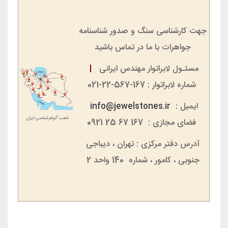
جهت کارشناسی سنگ و صدور شناسنامه
جواهرات با ما در تماس باشید
مسئـول لابراتوار مهندس ایرانی
|
شماره لابراتوار : 167-567-22-021
ایمیل :
info@jewelstones.ir
شعب گوهرشناسی ایران
فضای مجازی : 167 67 25 0921
آدرس دفتر مرکزی : تهران ، دیباجی
جنوبی ، کامور ، شماره 140 واحد 2
کارشناس یاقوت / کارشناس زمرد / کارشناس الماس / گوهرشناسی
ایران / گوهرشناس / کارشناس زمرد / کارشناسی زمرد / کارشناس سنگ