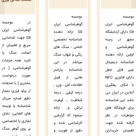
موسسه
موسسه
در موسسه
گوهرشناسی ایران
گوهرشناسی ایران
گوهرشناسی ایران
GII دارای آزمایشگاه
GII ارائه دهنده
GII جهت شناسایی
مجهز در زمینه
شناسنامه تخصصی
سریع و اطمینان از
گوهرشناسی و
الماس ، سنگ های
اصالت سنگ یا
اولین ارائه دهنده
رنگی و شهاب سنگ
تایید همه جزئیات
شناسنامه دیجیتال
میباشد. در این
گوهرشناسی، ( در
غییر قابل جعل
شناسنامه پارامتر
صورت درخواست
دارای فناوری NFC
هایی از قبیل
مشتری ) با استفاده
با امکان رهگیری
اطلاعات کلی ، وزن ,
از پرتو لیزری بسیار
آنلاین در ایران می
درجه کیفی , درجه
دقیق شماره سریال
باشد. این شناسنامه
شفافیت ، کیفیت
شناسنامه یا نویسه
برای فروشگاه های
تراش و... ارائه
های الفبایی، نشان
جواهرات در نظر
میشود که گزارشی
تجاری یا اختصاصی
گرفته شده جهت
کارشناسی شده و
بر روی گوهر سنگ
اطمینان خریداران
دقیق از هویت و