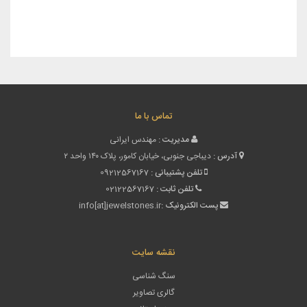
/ کارشناس سنگهای قیمتی / کارشناس سنگ های قیمتی / پرتال
گوهرشناسی ایران / پرتال
تماس با ما
مدیریت :
مهندس ایرانی
آدرس :
دیباجی جنوبی، خیابان کامور، پلاک ۱۴۰ واحد ۲
تلفن پشتیبانی :
09212567167
تلفن ثابت :
02122567167
پست الکترونیک :
info[at]jewelstones.ir
نقشه سایت
سنگ شناسی
گالری تصاویر