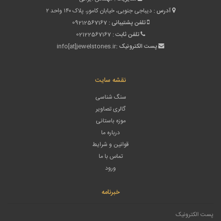
آدرس :
دیباجی جنوبی، خیابان کامور، پلاک ۱۴۰ واحد ۲
تلفن پشتیبانی :
09212567167
تلفن ثابت :
02122567167
پست الکترونیک :
info[at]jewelstones.ir
نقشه سایت
سنگ شناسی
گالری تصاویر
موزه باستانی
درباره ما
قوانین و شرایط
تماس با ما
ورود
خبرنامه