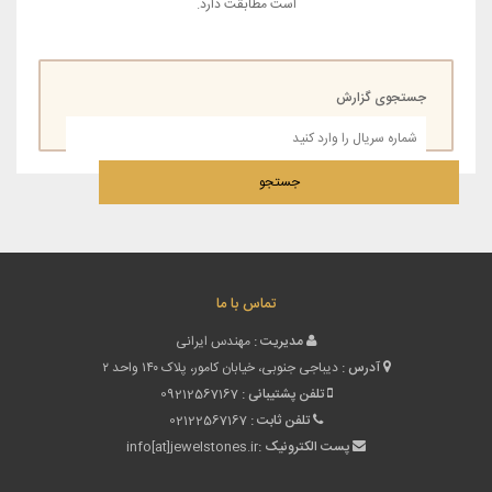
است مطابقت دارد.
جستجوی گزارش
جستجو
تماس با ما
مدیریت :
مهندس ایرانی
آدرس :
دیباجی جنوبی، خیابان کامور، پلاک ۱۴۰ واحد ۲
تلفن پشتیبانی :
09212567167
تلفن ثابت :
02122567167
پست الکترونیک :
info[at]jewelstones.ir