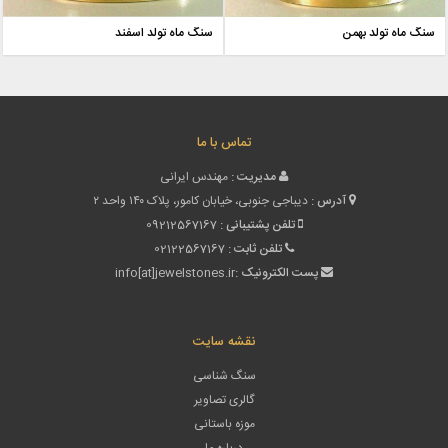
سنگ ماه تولد بهمن
سنگ ماه تولد اسفند
تماس با ما
مدیریت :
مهندس ایرانی
آدرس :
دیباجی جنوبی، خیابان کامور، پلاک ۱۴۰ واحد ۲
تلفن پشتیبانی :
09212567167
تلفن ثابت :
02122567167
پست الکترونیک :
info[at]jewelstones.ir
نقشه سایت
سنگ شناسی
گالری تصاویر
موزه باستانی
درباره ما