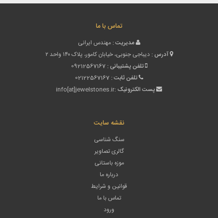
تماس با ما
مدیریت :
مهندس ایرانی
آدرس :
دیباجی جنوبی، خیابان کامور، پلاک ۱۴۰ واحد ۲
تلفن پشتیبانی :
09212567167
تلفن ثابت :
02122567167
پست الکترونیک :
info[at]jewelstones.ir
نقشه سایت
سنگ شناسی
گالری تصاویر
موزه باستانی
درباره ما
قوانین و شرایط
تماس با ما
ورود