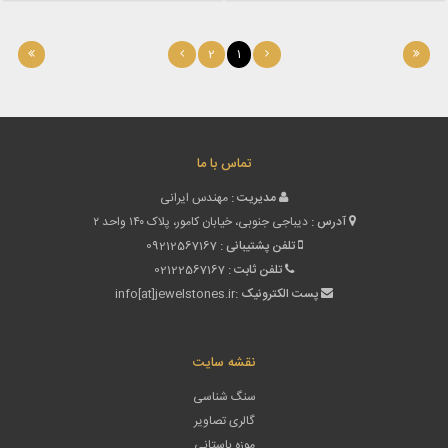
2
1
تماس با ما
مدیریت :
مهندس ایرانی
آدرس :
دیباجی جنوبی، خیابان کامور، پلاک ۱۴۰ واحد ۲
تلفن پشتیبانی :
09212567167
تلفن ثابت :
02122567167
پست الکترونیک :
info[at]jewelstones.ir
نقشه سایت
سنگ شناسی
گالری تصاویر
موزه باستانی