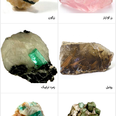
رز کوارتز
زرگون
روتیل
زمرد تراپیک