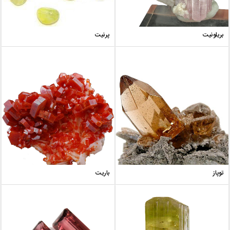
بریلونیت
پرنیت
توپاز
باریت