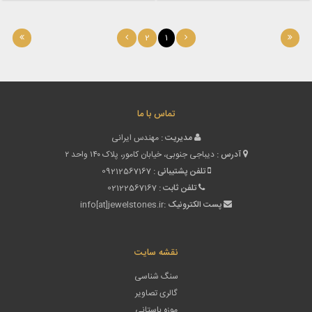
2
1
تماس با ما
مدیریت :
مهندس ایرانی
آدرس :
دیباجی جنوبی، خیابان کامور، پلاک ۱۴۰ واحد ۲
تلفن پشتیبانی :
09212567167
تلفن ثابت :
02122567167
پست الکترونیک :
info[at]jewelstones.ir
نقشه سایت
سنگ شناسی
گالری تصاویر
موزه باستانی