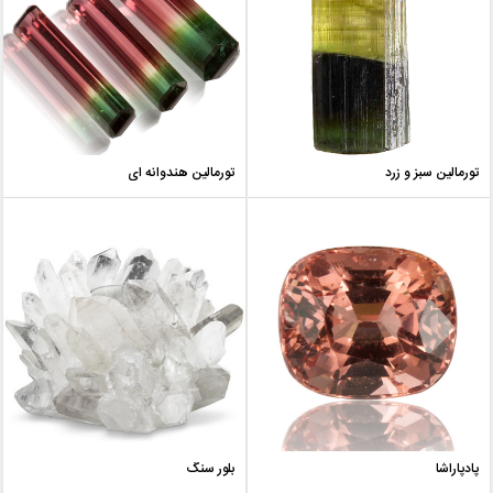
تورمالین سبز و زرد
تورمالین هندوانه ای
پادپاراشا
بلور سنگ