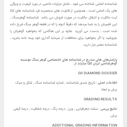
شناسنامه الماس شناخته می شود ، شامل جزئیات خاصی در مورد کیفیت و ویژگی
های یک الماس است ، همچنین از قابلیت های منحصربه فرد شناسنامه های GII
ثبت مالکیت و انتقال مالکیت در صورت فروش می باشد. شناسنامه گوهرسنگ ،
این اطمینان را به شما میدهد که دقیقاً آنچه را که در قطعه گوهر سنگ شرح داده
شده است ، بدست می آورید. علاوه بر این هنگامی که بخواهید گوهرتان را
بفروشید یا اگر بخواهید برای محافظت از سرمایه گذاری خود بیمه نامه بخرید ،
شناسنامه معتبر نیاز دارید.
پارامترهای های مندرج در شناسنامه های اختصاصی گوهر سنگ موسسه
گوهرشناسی ایران GII عبارتند از :
GII DIAMOND DOSSIER
اطلاعات اصلی :
تاریخ صدور شناسنامه , شماره شناسنامه سنگ , شکل و سبک
برش و ابعاد
GRADING RESULTS
نتایج بررسی :
منشاء جغرافیایی ,
وزن , درجه رنگ , درجه شفافیت , درجه کیفی
برش
ADDITIONAL GRADING INFORMATION