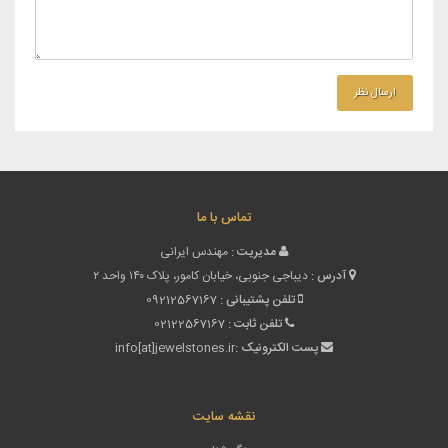
تماس با ما
مدیریت :
مهندس ایرانی
آدرس :
دیباجی جنوبی، خیابان کامور، پلاک ۱۴۰ واحد ۲
تلفن پشتیبانی :
09212567167
تلفن ثابت :
02122567167
پست الکترونیک :
info[at]jewelstones.ir
نقشه سایت