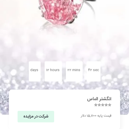
days
12
hours
22
mins
42
sec
انگشتر الماس
قیمت پایه 15,700 دلار
شرکت در مزایده