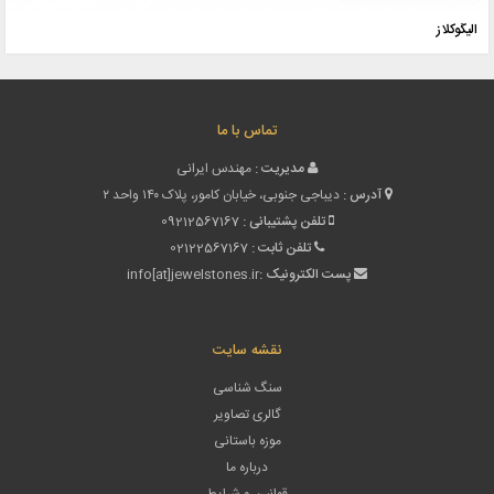
الیگوکلاز
تماس با ما
مدیریت :
مهندس ایرانی
آدرس :
دیباجی جنوبی، خیابان کامور، پلاک ۱۴۰ واحد ۲
تلفن پشتیبانی :
09212567167
تلفن ثابت :
02122567167
پست الکترونیک :
info[at]jewelstones.ir
نقشه سایت
سنگ شناسی
گالری تصاویر
موزه باستانی
درباره ما
قوانین و شرایط