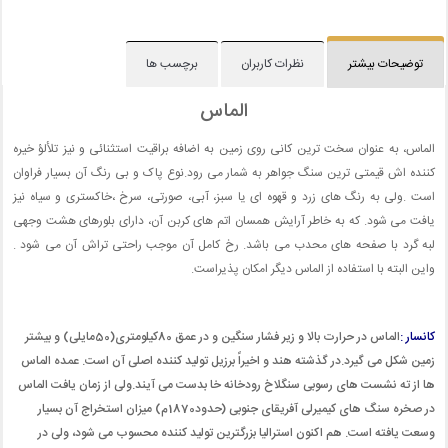
توضیحات بیشتر
نظرات کاربران
برچسب ها
الماس
الماس، به عنوان سخت ترین کانی روی زمین به اضافه براقیت استثنائی و نیز تلألؤ خیره
کننده اش قیمتی ترین سنگ جواهر به شمار می رود.نوع پاک و بی رنگ آن بسیار فراوان
است .ولی به رنگ های زرد و قهوه ای یا سبز، آبی، صورتی، سرخ ،خاکستری و سیاه نیز
یافت می شود. که به خاطر آرایش همسان اتم های کربن آن، دارای بلورهای هشت وجهی
لبه گرد با صفحه های محدب می باشد. رخ کامل آن موجب راحتی تراش آن می شود .
واین البته با استفاده از الماس دیگر امکان پذیراست.
کانسار :
الماس در حرارت بالا و زیر فشار سنگین و در عمق 80کیلومتری(50مایلی) و بیشتر
زمین شکل می گیرد.در گذشته هند و اخیراً برزیل تولید کننده اصلی آن است. عمده الماس
ها از ته نشست های رسوبی سنگلاخ رودخانه خا بدست می آیند.ولی از زمان یافت الماس
در صخره سنگ های کیمیرلی آفریقای جنوبی (حدود1870م) میزان استخراج آن بسیار
وسعت یافته است. هم اکنون استرالیا بزرگترین تولید کننده محسوب می شود، ولی در