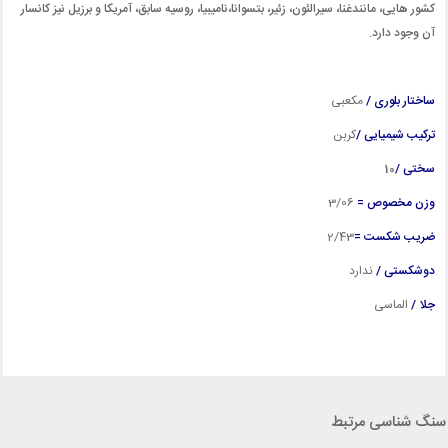
کشور هایی، مانندغنا، سیرالئون، زئیر، بتسوانا،نامیبیا، روسیه سابق، آمریکا و برزیل نیز کانسار
آن وجود دارد.
ساختار بلوری /
مکعبی
ترکیب شیمیایی /
کربن
سختی /
10
وزن مخصوص =
3/06
ضریب شکست =
2/43
دوشکستی /
ندارد
جلا /
الماسی
سنگ شناسی مرتبط