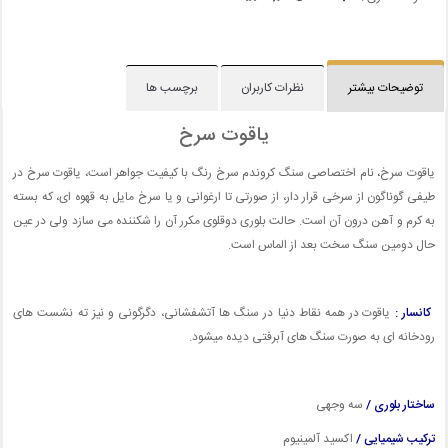
توضیحات بیشتر
نظرات کاربران
برچسب ها
یاقوت سرخ
یاقوت سرخ، نام اختصاصی سنگ کروندم سرخ رنگ با کیفیت جواهر است، یاقوت سرخ در
طیفی گوناگون از سرخی قرار دار، از صورتی تا ارغوانی و یا سرخ مایل به قهوه ای، که بسته
به کرم و آهن درون آن است. حالت بلوری دوقلوی مکرر آن را شکننده می سازد ولی در عین
حال دومین سنگ سخت بعد از الماس است.
کانسار :
یاقوت در همه نقاط دنیا در سنگ ها آتشفشانی، دگرگونی و نیز ته نشست های
رودخانه ای به صورت سنگ های آبرفتی دیده میشود.
ساختار بلوری /
سه وجهی
ترکیب شیمیایی /
اکسید آلمینیوم