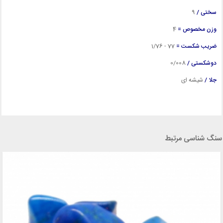
سختی /
9
وزن مخصوص =
4
ضریب شکست =
77 - 1/76
دوشکستی /
0/008
جلا /
شیشه ای
سنگ شناسی مرتبط