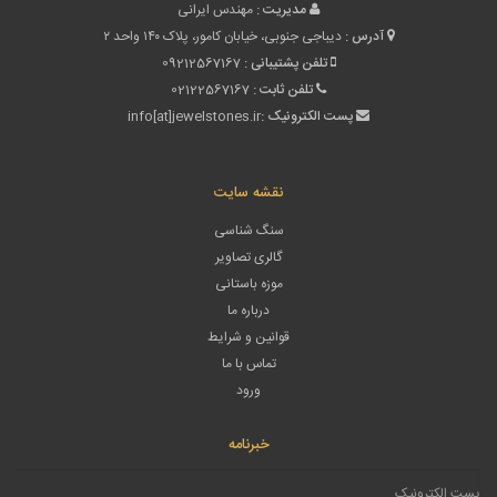
مدیریت :
مهندس ایرانی
آدرس :
دیباجی جنوبی، خیابان کامور، پلاک ۱۴۰ واحد ۲
تلفن پشتیبانی :
09212567167
تلفن ثابت :
02122567167
پست الکترونیک :
info[at]jewelstones.ir
نقشه سایت
سنگ شناسی
گالری تصاویر
موزه باستانی
درباره ما
قوانین و شرایط
تماس با ما
ورود
خبرنامه