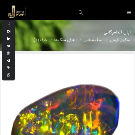
اپال آنداموکایی
سنگهای قیمتی
سنگ شناسی
معرفی سنگ ها
حرف ( ا )
اپال آنداموکایی