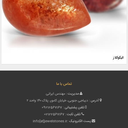
الیگوکلاز
تماس با ما
مدیریت :
مهندس ایرانی
آدرس :
دیباجی جنوبی، خیابان کامور، پلاک ۱۴۰ واحد ۲
تلفن پشتیبانی :
09212567167
تلفن ثابت :
02122567167
پست الکترونیک :
info[at]jewelstones.ir