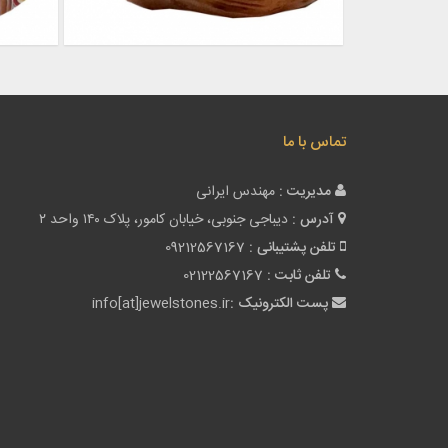
تماس با ما
مدیریت :
مهندس ایرانی
آدرس :
دیباجی جنوبی، خیابان کامور، پلاک ۱۴۰ واحد ۲
تلفن پشتیبانی :
09212567167
تلفن ثابت :
02122567167
پست الکترونیک :
info[at]jewelstones.ir