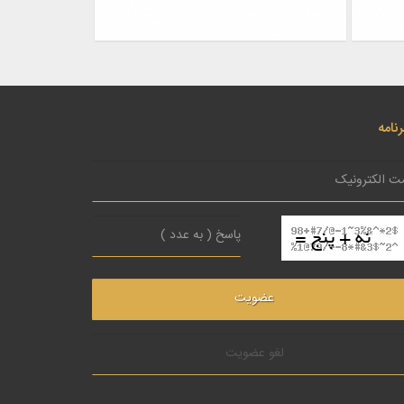
نامه
لغو عضویت