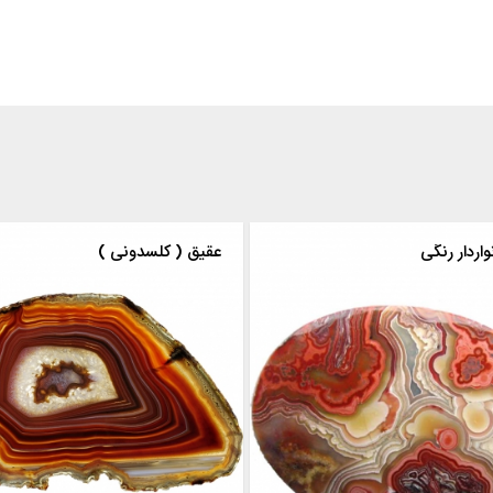
اردار رنگی
عقیق ( کلسدونی )