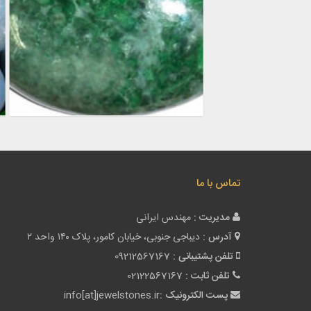
تماس با ما
مدیریت :
مهندس ایرانی
آدرس :
دیباجی جنوبی، خیابان کامور، پلاک ۱۴۰ واحد ۲
تلفن پشتیبانی :
09212567167
تلفن ثابت :
02122567167
پست الکترونیک :
info[at]jewelstones.ir