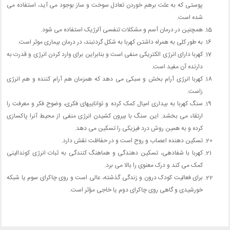
پوستی که به علت برهم خوردن تعادل سوخت و ساز بوجود می آید، استفاده می
شده است.
همچنین در درمان آسم و مشکلات تنفسی آلرژیک استفاده می شود.
به طور کلی به همراه داشتن کهربا به شکل گردنبند، در درمان بیماری موثر است.
کهربا دارای انرژی الکتریکی منفی است و بنابراین برای وارد کردن انرژی و قدرت به
دارنده آن مفید است.
کهربا انرژی آرام بخش و سبکی می دهد که همزمان هم آرام کننده و هم انرژی
زاست.
سنگ کهربا به بیداری امیال کمک کرده و تواناییهای فکری، وضوح فکر و معرفت را
ارتقاء می بخشد. این سنگ با بیرون کشیدن انرژی منفی از محیط آنرا پاکسازی
کرده و به همین روش درد فیزیکی را تسکین می دهد.
تسکین دهنده اعصاب و روح است و در حفاظت نقش دارد.
کهربا با شفادهی، تسکین دهندگی و هماهنگ کنندگی به ثبات انرژی کوندالینی
کمک می کند و درک معنوی را بالا می برد.
برای فعالیت کودک درون و زندگی گذشته، عالی است و روی چاکرای سوم یا شبکه
خورشیدی و گاهی روی چاکرای دوم یا خاجی مؤثر است.