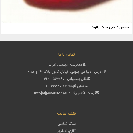
خواص درما
تماس با ما
مدیریت :
مهندس ایرانی
آدرس :
دیباجی جنوبی، خیابان کامور، پلاک ۱۴۰ واحد ۲
تلفن پشتیبانی :
09212567167
تلفن ثابت :
02122567167
پست الکترونیک :
info[at]jewelstones.ir
نقشه سایت
سنگ شناسی
گالری تصاویر