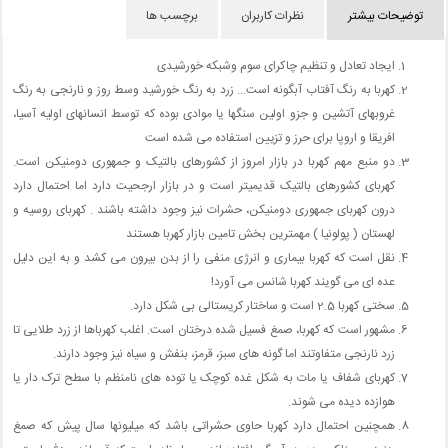
توضیحات بیشتر
نظرات کاربران
برچسب ها
ایجاد تعادل و تنظیم چاکرای سوم وشبکه خورشیدی
کهربا به رنگ آفتاب آبگونه است... زرد به رنگ خورشید وسط روز و نارنجی به رنگ
غروبهای آتشین و جزو اولین سنگها یا موادی بوده که توسط انسانهای اولیه آسیا،
افریقا و اروپا برای حرز و تزیین استفاده می شده است
دو منبع مهم کهربا در بازار امروز از کشورهای بالتیک و جمهوری دومنیکن است.
کهربای کشورهای بالتیک قدیمیتر است و در بازار ارجحیت دارد اما احتمال دارد
درون کهربای جمهوری دومنیکن، حشرات نیز وجود داشته باشند . کهربای روسیه و
لهستان ( پولونیا ) مهمترین بخش تامین بازار کهربا هستند
نقل است که کهربا بیماری و انرژی منفی را از بدن بیرون می کشد و به این دلیل
عده ای می گویند کهربا شانس می آورد!
سختی کهربا 2.5 است و ساختار کریستالی بی شکل دارد.
مشهور است که کهربا، صمغ فسیل شده درختان است. اغلب کهرباها از زرد طلایی تا
زرد نارنجی متفاوتند اما گونه های سبز، قرمز، بنفش و سیاه نیز وجود دارند.
کهربای شفاف یا مات به شکل غده کوچک یا توده های نامنظم با سطح ترک دار یا
هوازده دیده می شوند.
همچنین احتمال دارد کهربا حاوی حشراتی باشد که میلیونها سال پیش که صمغ