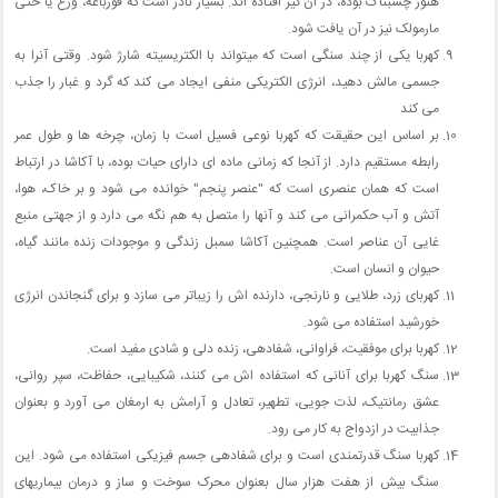
هنوز چسبناک بوده، در آن گیر افتاده اند. بسیار نادر است که قورباغه، وزغ یا حتی
مارمولک نیز در آن یافت شود.
کهربا یکی از چند سنگی است که میتواند با الکتریسیته شارژ شود. وقتی آنرا به
جسمی مالش دهید، انرژی الکتریکی منفی ایجاد می کند که گرد و غبار را جذب
می کند
بر اساس این حقیقت که کهربا نوعی فسیل است با زمان، چرخه ها و طول عمر
رابطه مستقیم دارد. از آنجا که زمانی ماده ای دارای حیات بوده، با آکاشا در ارتباط
است که همان عنصری است که "عنصر پنجم" خوانده می شود و بر خاک، هوا،
آتش و آب حکمرانی می کند و آنها را متصل به هم نگه می دارد و از جهتی منبع
غایی آن عناصر است. همچنین آکاشا سمبل زندگی و موجودات زنده مانند گیاه،
حیوان و انسان است.
کهربای زرد، طلایی و نارنجی، دارنده اش را زیباتر می سازد و برای گنجاندن انرژی
خورشید استفاده می شود.
کهربا برای موفقیت، فراوانی، شفادهی، زنده دلی و شادی مفید است.
سنگ کهربا برای آنانی که استفاده اش می کنند، شکیبایی، حفاظت، سپر روانی،
عشق رمانتیک، لذت جویی، تطهیر، تعادل و آرامش به ارمغان می آورد و بعنوان
جذابیت در ازدواج به کار می رود.
کهربا سنگ قدرتمندی است و برای شفادهی جسم فیزیکی استفاده می شود. این
سنگ بیش از هفت هزار سال بعنوان محرک سوخت و ساز و درمان بیماریهای