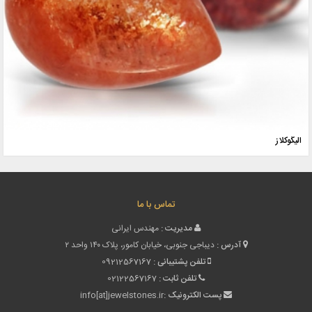
الیگوکلاز
تماس با ما
مدیریت :
مهندس ایرانی
آدرس :
دیباجی جنوبی، خیابان کامور، پلاک ۱۴۰ واحد ۲
تلفن پشتیبانی :
09212567167
تلفن ثابت :
02122567167
پست الکترونیک :
info[at]jewelstones.ir