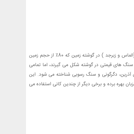
مواد معدنی تحت شرایط مختلف و غالبا در پوسته زمین با عمق 3 تا 25 مایل شکل می گیرند. تنها دو گونه از سنگ جواهر (الماس و زبرجد ) در گوشته زمین که 80٪ از حجم زمین
 سنگ های قیمتی در گوشته شکل می گیرند، اما تمامی
ن آذرین، دگرگونی و سنگ رسوبی شناخته می شود. این
ن بهره برده و برخی دیگر از چندین کانی استفاده می