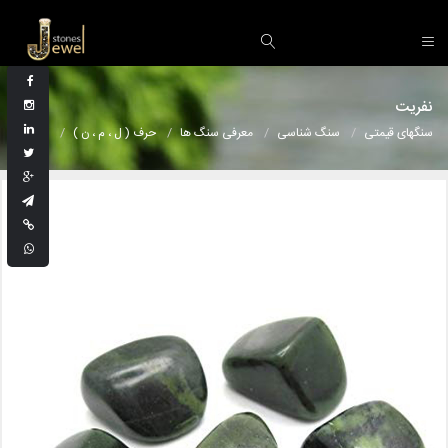
نفریت
سنگهای قیمتی
سنگ شناسی
معرفی سنگ ها
حرف ( ل ، م ، ن )
نفریت