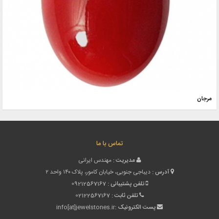
مرجان
تماس با ما
مدیریت :
مهندس ایرانی
آدرس :
دیباجی جنوبی، خیابان کامور، پلاک ۱۴۰ واحد ۲
تلفن پشتیبانی :
09212567167
تلفن ثابت :
02122567167
پست الکترونیک :
info[at]jewelstones.ir