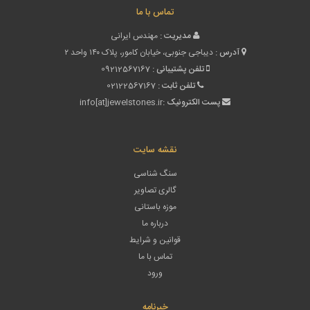
تماس با ما
مدیریت :
مهندس ایرانی
آدرس :
دیباجی جنوبی، خیابان کامور، پلاک ۱۴۰ واحد ۲
تلفن پشتیبانی :
09212567167
تلفن ثابت :
02122567167
پست الکترونیک :
info[at]jewelstones.ir
نقشه سایت
سنگ شناسی
گالری تصاویر
موزه باستانی
درباره ما
قوانین و شرایط
تماس با ما
ورود
خبرنامه