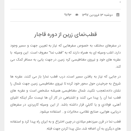
.
دوشنبه 13 فروردین 1397
9793
قطب‌نمای زرین از دوره قاجار
در سفرهای مختلف به خصوص سفرهایی که نیاز به تعیین جهت و مسیر وجود
دارد، اغلب وسیله ای به همراه دارند که به "قطب نما" معروف است. این وسیله با
عقربه های خود و نیروی مغناطیسی کره زمین در جهت یابی به مسافر کمک می
کند.
در جایی که نیاز به یافتن مسیر است، درب قطب نمارا باز می کنند، عقربه ها
شروع به جرخیدن حول محور خود کرده تا نیروی مغناطیسی زمین جهت شمال را
نشان داده،تعجب نکنید، شمال مغناطیسی همیشه مشخص است و عقربه های
قطب نما آن را پیدا می کنند و اشتباهی در کار آن ها نیست مگر اینکه اشیای
آهنی، فولادي و يا كابلي قرار داشته باشد. از این وسیله کاربردی، در سفرهای
دریایی، هوایی، صنایع نظامی، مخابرات و... استفاده میشود.
قطب نما در قرن سیزدهم میلادی در چین اختراع و به ایران راه پیدا کرد و استفاده
های دیگری به آن اضافه شد، مثل پیدا کردن جهت قبله.