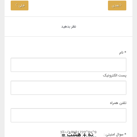
بعدی
قبلی
نظر بدهید
* نام
پست الکترونیک
تلفن همراه
* سوال امنیتی :