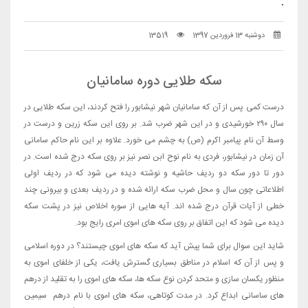
.
دوشنبه 13 فروردین 1397
13519
سکه طلایی دوره سامانیان
درست کمی پس از آن که سامانیان شهر نیشابور را فتح کردند، این سکه طلایی در
سال ۲۹۰ خورشیدی و در این شهر ضرب شد. بر روی این سکه زرین و درست در
وسط آن نام پیامبر اکرم (ص) به چشم می خورد. علاوه بر این نام حاکم سامانی
آن زمان در نیشابور، فردی به نام نوح ابن نصر نیز بر روی سکه درج شده است. در
دور تا دور سکه دو ردیف حاشیه و نوشته دیده می شود که در ردیف اولی
اطلاعاتی چون سال و محل ضرب سکه ارائه شده و در ردیف بعدی و بیرونی چند
خطی از آیات قرآن درج شده اند. آیه هایی از سوره اخلاص نیز در پشت سکه
دیده می شود که این اتفاق بر روی سکه های اموی امری رایج بود.
شاید این سوال برای شما پیش آید که سکه های اموی چیستند؟ در دوره اسلامی
و پس از آن که اسلام در مناطق بسیاری گسترش یافت، یکی از خلفای اموی به
منظور یکسان سازی و متحد کردن نوع سکه ها، سکه های اموی را به تقلید از درهم
های ساسانی ابداع کرد. در مدت کوتاهی، سکه های اموی با نام درهم سیمین