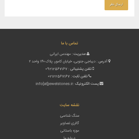
تماس با ما
مدیریت :
مهندس ایرانی
آدرس :
دیباجی جنوبی، خیابان کامور، پلاک ۱۴۰ واحد ۲
تلفن پشتیبانی :
09212567167
تلفن ثابت :
02122567167
پست الکترونیک :
info[at]jewelstones.ir
نقشه سایت
سنگ شناسی
گالری تصاویر
موزه باستانی
درباره ما