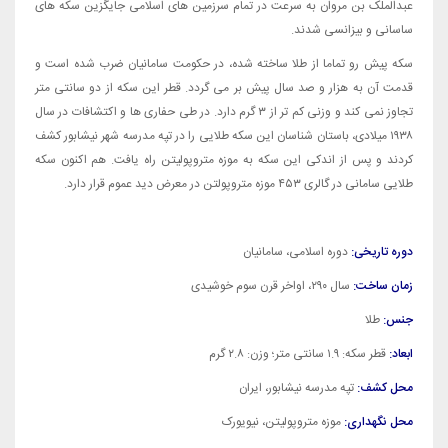
عبدالملک بن مروان به سرعت در تمام سرزمین های اسلامی جایگزین سکه های
ساسانی و بیزانسی شدند.
سکه پیش رو تماما از طلا ساخته شده، در حکومت سامانیان ضرب شده است و
قدمت آن به هزار و صد سال پیش بر می گردد. قطر این سکه از دو سانتی متر
تجاوز نمی کند و وزنی کم تر از ۳ گرم دارد. در طی حفاری ها و اکتشافات در سال
۱۹۳۸ میلادی، باستان شناسان این سکه طلایی را در تپه مدرسه شهر نیشابور کشف
کردند و پس از اندکی این سکه به موزه متروپولیتن راه یافت. هم اکنون سکه
طلایی سامانی در گالری ۴۵۳ موزه متروپولتن در معرض دید عموم قرار دارد.
دوره تاریخی:
دوره اسلامی، سامانیان
زمان ساخت:
سال ۲۹۰، اواخر قرن سوم خوشیدی
جنس:
طلا
ابعاد:
قطر سکه: ۱.۹ سانتی متر؛ وزن: ۲.۸ گرم
محل کشف:
تپه مدرسه نیشابور، ایران
محل نگهداری:
موزه متروپولیتن، نیویورک