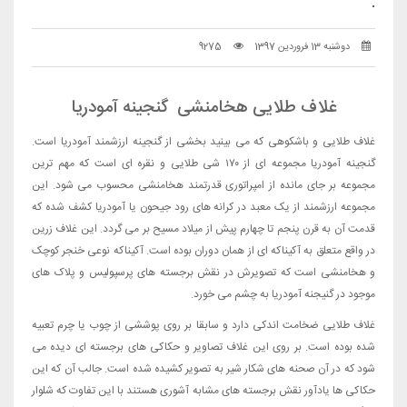
.
دوشنبه 13 فروردین 1397
9275
غلاف طلایی هخامنشی گنجینه آمودریا
غلاف طلایی و باشکوهی که می بینید بخشی از گنجینه ارزشمند آمودریا است.
گنجینه آمودریا مجموعه ای از ۱۷۰ شی طلایی و نقره ای است که مهم ترین
مجموعه بر جای مانده از امپراتوری قدرتمند هخامنشی محسوب می شود. این
مجموعه ارزشمند از یک معبد در کرانه های رود جیحون یا آمودریا کشف شده که
قدمت آن به قرن پنجم تا چهارم پیش از میلاد مسیح بر می گردد. این غلاف زرین
در واقع متعلق به آکیناکه ای از همان دوران بوده است. آکیناکه نوعی خنجر کوچک
و هخامنشی است که تصویرش در نقش برجسته های پرسپولیس و پلاک های
موجود در گنیجنه آمودریا به چشم می خورد.
غلاف طلایی ضخامت اندکی دارد و سابقا بر روی پوششی از چوب یا چرم تعبیه
شده بوده است. بر روی این غلاف تصاویر و حکاکی های برجسته ای دیده می
شود که در آن صحنه های شکار شیر به تصویر کشیده شده است. جالب آن که این
حکاکی ها یادآور نقش برجسته های مشابه آشوری هستند با این تفاوت که شلوار