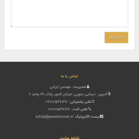
تماس با ما
مدیریت :
مهندس ایرانی
آدرس :
دیباجی جنوبی، خیابان کامور، پلاک ۱۴۰ واحد ۲
تلفن پشتیبانی :
09212567167
تلفن ثابت :
02122567167
پست الکترونیک :
info[at]jewelstones.ir
نقشه سایت