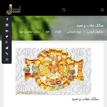
سگک عقاب و صید
سنگهای قیمتی
موزه باستانی
فلزات
طلا
سگک عقاب و صید
سگک عقاب و صید