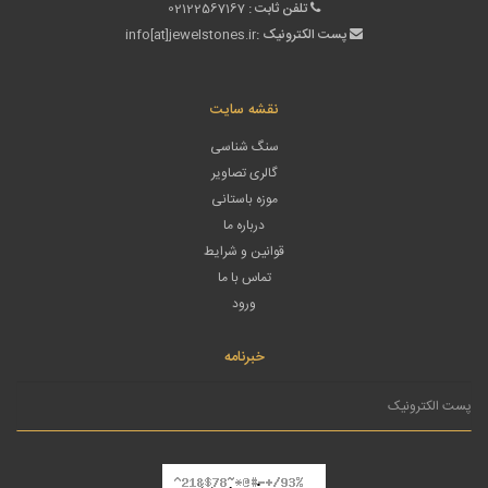
تلفن ثابت :
02122567167
پست الکترونیک :
info[at]jewelstones.ir
نقشه سایت
سنگ شناسی
گالری تصاویر
موزه باستانی
درباره ما
قوانین و شرایط
تماس با ما
ورود
خبرنامه