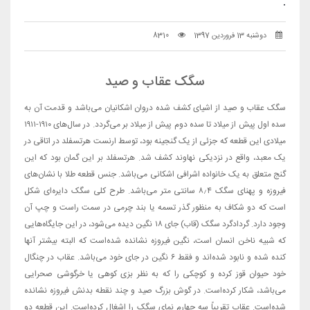
.
دوشنبه 13 فروردین 1397
8310
سگک عقاب و صید
سگک عقاب و صید از اشیای کشف شده دروان اشکانیان می‌باشد و قدمت آن به
سده اول پیش از میلاد تا سده دوم پیش از میلاد بر می‌گردد. در سال‌های ۱۹۱۰-۱۹۱۱
میلادی این قطعه که جزئی از یک گنجینه بود، توسط ارنست هرتسفلد در اتاقی در
یک معبد، واقع در نزدیکی نهاوند کشف شد. هرتسفلد بر این گمان بود که این
گنج متعلق به یک خانواده اشرافی اشکانی می‌باشد. جنس قطعه طلا با نشان‌های
فیروزه و پهنای سگک ۸٫۴ سانتی متر می‌باشد. طرح کلی سگک دایره‌ای شکل
است که دو شکاف به منظور گذر تسمه یا بند چرمی در سمت راست و چپ آن
وجود دارد. گردادگرد سگک (قاب) جای ۱۸ نگین دیده می‌شود، در این جایگاه‌هایی
که شبیه ناخن انسان است، نگین فیروزه نشانده شده‌است که البته بیشتر آنها
کنده شده و نابود شده‌اند و فقط ۶ نگین در جای خود می‌باشد. عقاب در چنگال
خود حیوان قوز کرده و کوچکی را که به نظر بزی کوهی یا خرگوشی صحرایی
می‌باشد، شکار کرده‌است. در گوش بزرگ صید و چند نقطه بدنش فیروزه نشانده
شده‌است. عقاب تقریباً سه چهارم نمای سگک را اشغال کرده‌است. این قطعه دو