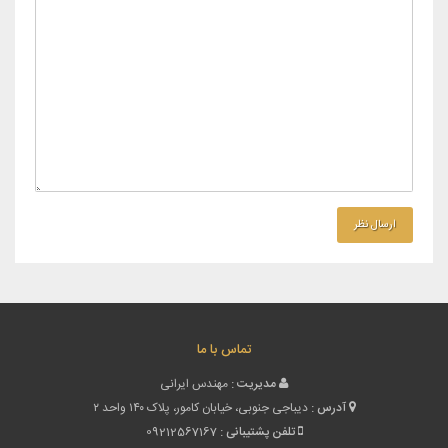
تماس با ما
مدیریت :
مهندس ایرانی
آدرس :
دیباجی جنوبی، خیابان کامور، پلاک ۱۴۰ واحد ۲
تلفن پشتیبانی :
09212567167