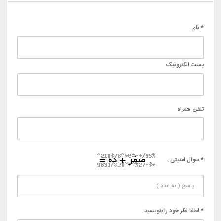
* نام
پست الکترونیک
تلفن همراه
* سوال امنیتی :
* لطفا نظر خود را بنویسید