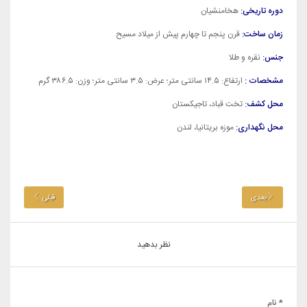
دوره تاریخی:
هخامنشیان
زمان ساخت:
قرن پنجم تا چهارم پیش از میلاد مسیح
جنس:
نقره و طلا
مشخصات :
ارتفاع: ۱۴.۵ سانتی متر؛ عرض: ۳.۵ سانتی متر؛ وزن: ۳۸۶.۵ گرم
محل کشف:
تخت قباد، تاجیکستان
محل نگهداری:
موزه بریتانیا، لندن
بعدی
قبلی
نظر بدهید
* نام