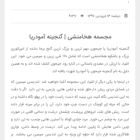
.
دوشنبه 13 فروردین 1397
9037
مجسمه هخامنشی | گنجینه آمودریا
گنجینه آمودریا یا جیحون، مهم ترین و بزرگ ترین گنج برجا مانده از امپراتوری
بزرگ و باشکوه هخامنشی است که شامل ۱۷۰ شی زرین و سیمین می شود. این
اشیاء با ارزش در معبدی باستانی در کناره رود جیحون کشف شده اند و به همین
دلیل به نام گنجینه جیحون یا آمودریا شهرت یافته اند.
در اینجا با یکی دیگر از اشیاء این مجموعه آشنا خواهید شد. تندیسی سیمین که
در شمایل مردی ریش دار خلق شده و لباس هایی پارسی به تن دارد. اگر با دقت
به این تندیس نگاه کنید، می بینید که دست راست خود را در پهلو نگاه داشته و در
حالی که میله ای کوچک در دست چپ خود دارد، آن را در برابر سینه قرار داده
است. ریش های بلند، ابروهای پرپشت، چشمان درشت و دماغی قلمی در صورت
این مرد به چشم می خورد. مرد، جِلِدی کوتاه با آستین هایی چسب به تن دارد و
چین دامن هایش تا پایین ادامه پیدا می کند. درست در وسط دامن، نواری
طلاکاری شده قرار دارد که جلوه ای ویژه به این تندیس سیمین می بخشد. بر