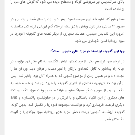
بالای سر تندیس نیز سرپوشی کوتاه و مسطح دیده می شود که گوش های مرد را
پوشانده است.
همان طور که اشاره شد این مجسمه مرد ریش دار، از نقره خلق شده و ارتفاعی در
حدود ۱۴ سانتی متر دارد. ورنش را نیز بیش از ۳۵۰ گرم ارزیابی کرده اند. متأسفانه
امروزه این تندیس سیمین، همانند بسیاری از دیگر قطعه های گنجینه آمودریا در
موزه بریتانیا لندن نگهداری می شود.
چرا این گنجینه ارزشمند در موزه های خارجی است؟!
در اواخر قرن نوزدهم یکی از فرماندهان ارتش انگلیس به نام «کاپیتن برتون» در
میانه راه پیشاور به کابل، تعدادی بازرگان را اسیر دست راهزنان دید. وی آن ها را
نجات داد و در همین زمان از موضوع گنجی که به همراه آنان بود، باخبر شد. پس
از آن بود که «برتون» تعدادی از اشیای گنجینه را خریداری کرد و همراه خود به
انگلیس برد. از سویی دیگر «سراگوستوس فرانک» مدیر وقت موزه انگلیس، تکه
های دیگری از این اشیاء باستانی و با ارزش را در «راولپندی پاکستان» و نقاط
دیگری از هند خریداری کرد و توانست مجموعه آمودریا را تکمیل کند. بدین گونه،
گنجینه ارزشمند آمودریا زینت بخش موزه های بریتانیا، موزه ویکتوریا و آلبرت
انگلستان شد.