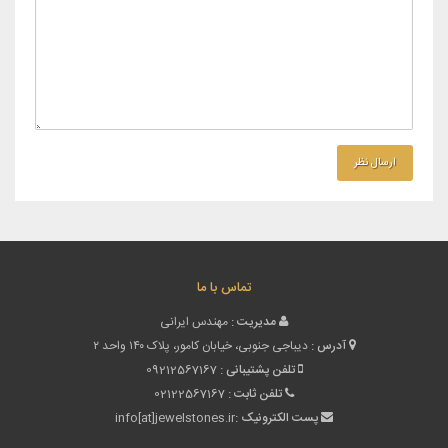
تماس با ما
مدیریت :
مهندس ایرانی
آدرس :
دیباجی جنوبی، خیابان کامور، پلاک ۱۴۰ واحد ۲
تلفن پشتیبانی :
09212567167
تلفن ثابت :
02122567167
پست الکترونیک :
info[at]jewelstones.ir