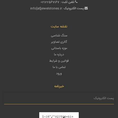
تلفن ثابت :
02122567167
پست الکترونیک :
info[at]jewelstones.ir
نقشه سایت
سنگ شناسی
گالری تصاویر
موزه باستانی
درباره ما
قوانین و شرایط
تماس با ما
ورود
خبرنامه