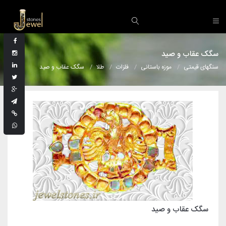
سگک عقاب و صید
سنگهای قیمتی
موزه باستانی
فلزات
طلا
سگک عقاب و صید
سگک عقاب و صید