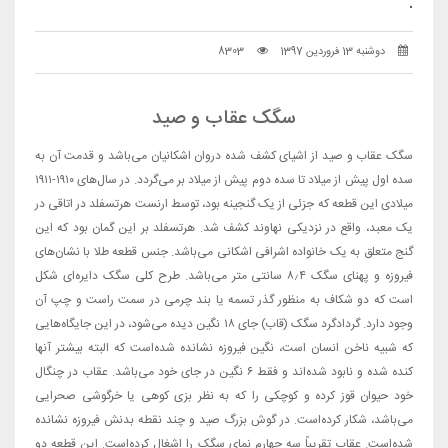
.
دوشنبه 13 فروردین 1397
8303
سگک عقاب و صید
سگک عقاب و صید از اشیای کشف شده دروان اشکانیان می‌باشد و قدمت آن به
سده اول پیش از میلاد تا سده دوم پیش از میلاد بر می‌گردد. در سال‌های ۱۹۱۰-۱۹۱۱
میلادی این قطعه که جزئی از یک گنجینه بود، توسط ارنست هرتسفلد در اتاقی در
یک معبد، واقع در نزدیکی نهاوند کشف شد. هرتسفلد بر این گمان بود که این
گنج متعلق به یک خانواده اشرافی اشکانی می‌باشد. جنس قطعه طلا با نشان‌های
فیروزه و پهنای سگک ۸٫۴ سانتی متر می‌باشد. طرح کلی سگک دایره‌ای شکل
است که دو شکاف به منظور گذر تسمه یا بند چرمی در سمت راست و چپ آن
وجود دارد. گردادگرد سگک (قاب) جای ۱۸ نگین دیده می‌شود، در این جایگاه‌هایی
که شبیه ناخن انسان است، نگین فیروزه نشانده شده‌است که البته بیشتر آنها
کنده شده و نابود شده‌اند و فقط ۶ نگین در جای خود می‌باشد. عقاب در چنگال
خود حیوان قوز کرده و کوچکی را که به نظر بزی کوهی یا خرگوشی صحرایی
می‌باشد، شکار کرده‌است. در گوش بزرگ صید و چند نقطه بدنش فیروزه نشانده
شده‌است. عقاب تقریباً سه چهارم نمای سگک را اشغال کرده‌است. این قطعه دو