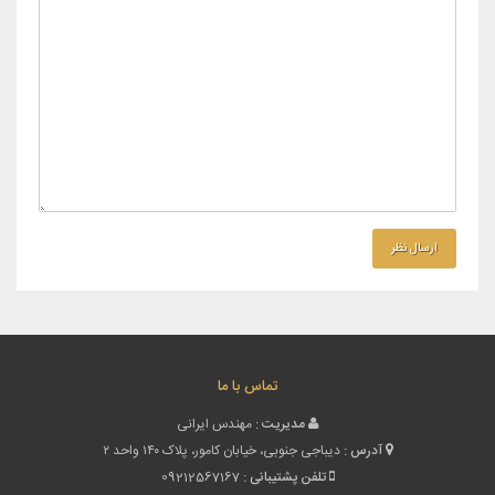
تماس با ما
مدیریت :
مهندس ایرانی
آدرس :
دیباجی جنوبی، خیابان کامور، پلاک ۱۴۰ واحد ۲
تلفن پشتیبانی :
09212567167