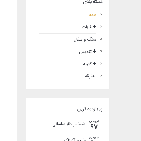
دسته بندی
همه
فلزات
سنگ و سفال
تندیس
کتیبه
متفرقه
پر بازدید ترین
فروردین
شمشیر طلا ساسانی
97
فروردین
خنجر آکیناکه