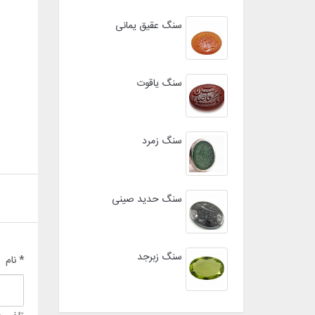
سنگ عقیق یمانی
سنگ یاقوت
سنگ زمرد
سنگ حدید صینی
سنگ زبرجد
* نام