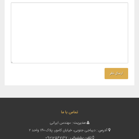
تماس با ما
مدیریت :
مهندس ایرانی
آدرس :
دیباجی جنوبی، خیابان کامور، پلاک ۱۴۰ واحد ۲
تلفن پشتیبانی :
09212567167