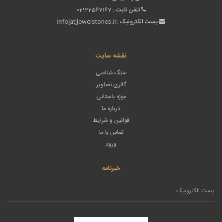
تلفن ثابت :
02122567167
پست الکترونیک :
info[at]jewelstones.ir
نقشه سایت
سنگ شناسی
گالری تصاویر
موزه باستانی
درباره ما
قوانین و شرایط
تماس با ما
ورود
خبرنامه