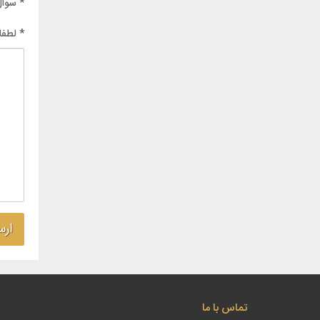
* سوال
* لطفا
تماس با ما