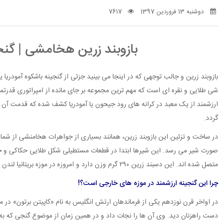
دوشنبه 13 فروردین 1397
7617
بازوبند زرین هخامشی | گنج
شی طلایی و نقره ای است که مهم ترین مجموعه بر جای مانده از امپراتوری قد
ارزشمند از یک معبد در کرانه های رود جیحون یا آمودریا کشف شده که قدمت آن ب
گردد.
در ساخت و تزئین این بازوبند زرین، همانند بسیاری از جواهرات هخامنشی از شمایل
صورت شیر می رسد. این شیرها ابتدا در قطعات مستطیلی شکل طلایی حکاکی و خ
متصل شده اند. این دسبند زرین ۲۹۰ گرم وزن دارد و امروزه در موزه بریتانیا لندن نگهداری می شود.
چرا این گنجینه ارزشمند در موزه های خارجی است؟!
در اواخر قرن نوزدهم یکی از فرماندهان ارتش انگلیس به نام «کاپیتن برتون» در میان
دست راهزنان دید. وی آن ها را نجات داد و در همین زمان از موضوع گنجی که به هم