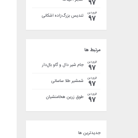
97
فروردین
تندیس بزرگ‌زاده اشکانی
97
مرتبط ها
فروردین
جام شیر دال و گاو بال‌دار
97
فروردین
شمشیر طلا ساسانی
97
فروردین
طوق زرین هخامنشیان
97
جدیدترین ها