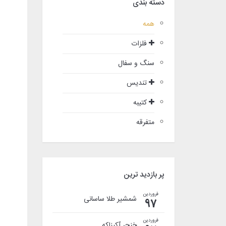
دسته بندی
همه
فلزات
سنگ و سفال
تندیس
کتیبه
متفرقه
پر بازدید ترین
فروردین
شمشیر طلا ساسانی
97
فروردین
خنجر آکیناکه