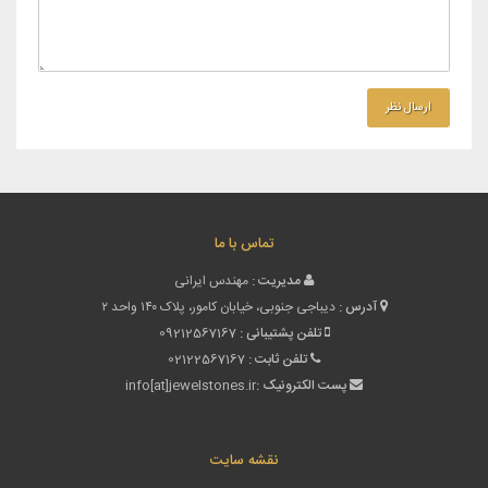
تماس با ما
مدیریت :
مهندس ایرانی
آدرس :
دیباجی جنوبی، خیابان کامور، پلاک ۱۴۰ واحد ۲
تلفن پشتیبانی :
09212567167
تلفن ثابت :
02122567167
پست الکترونیک :
info[at]jewelstones.ir
نقشه سایت