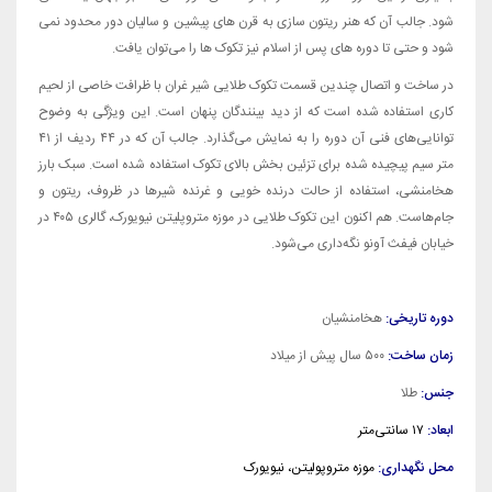
شود. جالب آن که هنر ریتون سازی به قرن های پیشین و سالیان دور محدود نمی
شود و حتی تا دوره های پس از اسلام نیز تکوک ها را می‌توان یافت.
در ساخت و اتصال چندین قسمت تکوک طلایی شیر غران با ظرافت خاصی از لحیم
کاری استفاده شده است که از دید بینندگان پنهان است. این ویژگی به وضوح
توانایی‌های فنی آن دوره را به نمایش می‌گذارد. جالب آن که در ۴۴ ردیف از ۴۱
متر سیم پیچیده شده برای تزئین بخش بالای تکوک استفاده شده است. سبک بارز
هخامنشی، استفاده از حالت درنده خویی و غرنده شیرها در ظروف، ریتون و
جام‌هاست. هم اکنون این تکوک طلایی در موزه متروپلیتن نیویورک، گالری ۴۰۵ در
خیابان فیفث آونو نگه‌داری می‌شود.
دوره تاریخی:
هخامنشیان
زمان ساخت:
۵۰۰ سال پیش از میلاد
جنس:
طلا
ابعاد:
۱۷
سانتی‌متر
محل نگهداری:
موزه متروپولیتن، نیویورک