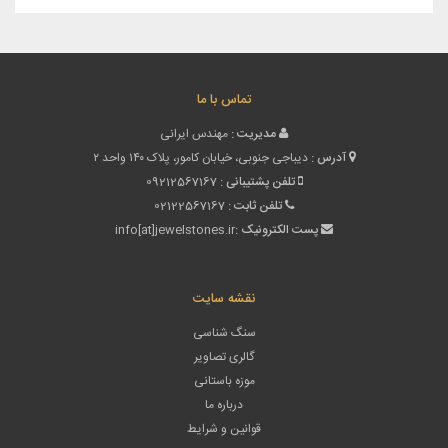
تماس با ما
مدیریت :
مهندس ایرانی
آدرس :
دیباجی جنوبی، خیابان کامور، پلاک ۱۴۰ واحد ۲
تلفن پشتیبانی :
09212567167
تلفن ثابت :
02122567167
پست الکترونیک :
info[at]jewelstones.ir
نقشه سایت
سنگ شناسی
گالری تصاویر
موزه باستانی
درباره ما
قوانین و شرایط