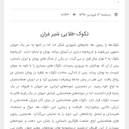
.
پنجشنبه 16 فروردین 1397
12143
تکوک طلایی شیر غران
تکوک‌ها یا ریتون ها، جام‌های شیپوری شکل اند که در انتها به سر یک حیوان
منتهی می‌شوند و تاریخچه درازی در آسیای میانه، یونان و ایتالیا دارند. تاریخچه
تکوک به ۶ هزار سال قبل بر می گردد. در یکی از جنگ های یونان و ایران باستان،
پس از آن که یونانیان به پیروزی رسیدند، تکوک های بسیاری را با خود به عنوان
غنیمت به یونان بردند. پس از اندکی، ساخت تکوک به تقلید در یونان باستان نیز
رواج یافت. این هنر در زمان مادها پیشرفت بسیاری کرد و در دوران هخامنشیان
به اوج خود رسید. در نخستین نمونه‌های ایرانی، سر حیوان با ظروف در یک
راستا قرار داشتتند، اما در نمونه‌های هخامنشی شمایل حیوان در یک زاویه قائم به
نسبت تکوک قرار دارد. تکوک های هخامنشی در میان آثار دوران هخامنشی از
ارزش بالایی برخوردارند. ظرافت و زیبایی این تکوک ها، نبوغ و استعداد
هنرمندان و تجمل پادشاهان این دوره را به نمایش می‌گذارد. همچنین ریتون
های هخامنشی اوج صنعت فلزکاری باستانی را نشان می دهند و نمونه‌های
بسیاری از این ظروف ارزشمند درمجموعه های موزه‌های معتبر جهان یافت می