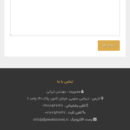
تماس با ما
مدیریت :
مهندس ایرانی
آدرس :
دیباجی جنوبی، خیابان کامور، پلاک ۱۴۰ واحد ۲
تلفن پشتیبانی :
09212567167
تلفن ثابت :
02122567167
پست الکترونیک :
info[at]jewelstones.ir