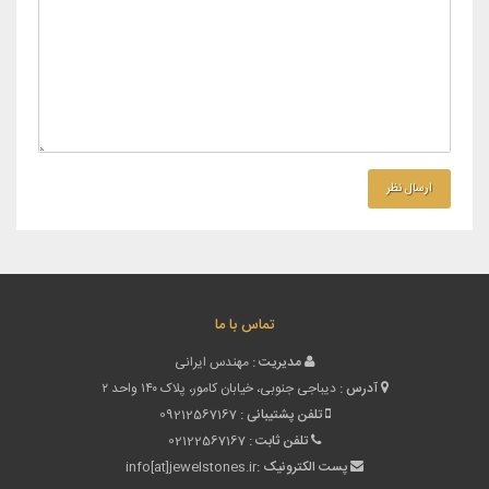
تماس با ما
مدیریت :
مهندس ایرانی
آدرس :
دیباجی جنوبی، خیابان کامور، پلاک ۱۴۰ واحد ۲
تلفن پشتیبانی :
09212567167
تلفن ثابت :
02122567167
پست الکترونیک :
info[at]jewelstones.ir