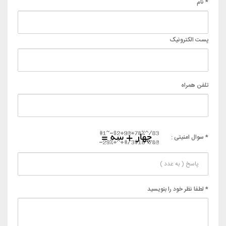
* نام
پست الکترونیک
تلفن همراه
* سوال امنیتی :
* لطفا نظر خود را بنویسید