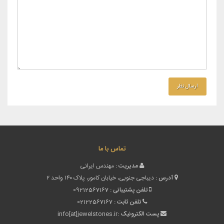
تماس با ما
مدیریت :
مهندس ایرانی
آدرس :
دیباجی جنوبی، خیابان کامور، پلاک ۱۴۰ واحد ۲
تلفن پشتیبانی :
09212567167
تلفن ثابت :
02122567167
پست الکترونیک :
info[at]jewelstones.ir