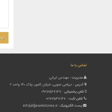
تماس با ما
مدیریت :
مهندس ایرانی
آدرس :
دیباجی جنوبی، خیابان کامور، پلاک ۱۴۰ واحد ۲
تلفن پشتیبانی :
09212567167
تلفن ثابت :
02122567167
پست الکترونیک :
info[at]jewelstones.ir