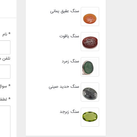
سنگ عقیق یمانی
* نام
سنگ یاقوت
تلفن ه
سنگ زمرد
* سوال
سنگ حدید صینی
* لطفا
سنگ زبرجد