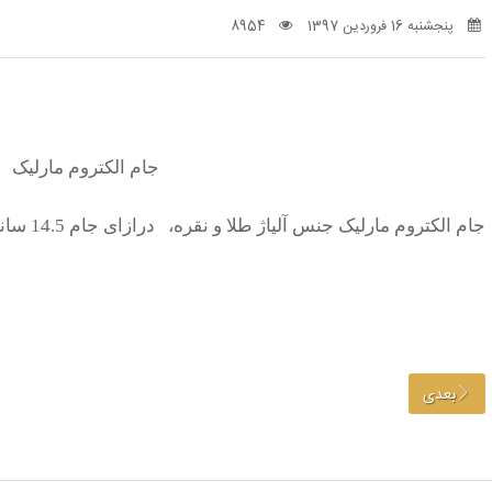
پنجشنبه 16 فروردین 1397
8954
جام الکتروم مارلیک
جام الکتروم مارلیک
جنس آلیاژ طلا و نقره، درازای جام 14.5 سانتی متر، قطر جام 6 سانتی متر
بعدی