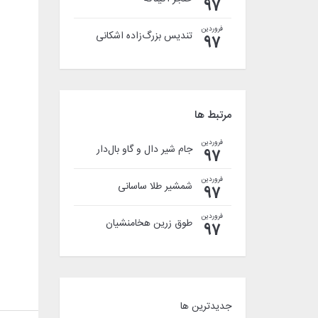
97
فروردین
تندیس بزرگ‌زاده اشکانی
97
مرتبط ها
فروردین
جام شیر دال و گاو بال‌دار
97
فروردین
شمشیر طلا ساسانی
97
فروردین
طوق زرین هخامنشیان
97
جدیدترین ها