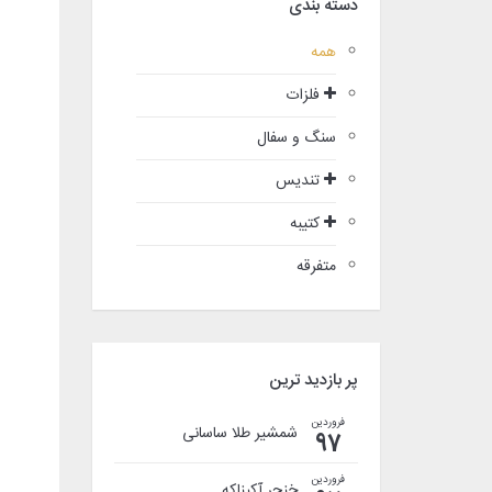
دسته بندی
همه
فلزات
سنگ و سفال
تندیس
کتیبه
متفرقه
پر بازدید ترین
فروردین
شمشیر طلا ساسانی
97
فروردین
خنجر آکیناکه