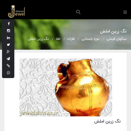
نگ زرین املش
سنگهای قیمتی
موزه باستانی
فلزات
طلا
نگ زرین املش
نگ زرین املش