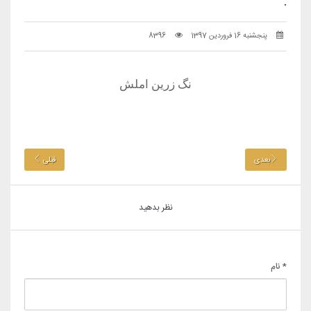
.
پنجشنبه 16 فروردین 1397
8396
نگ زرین املش
بعدی
قبلی
نظر بدهید
* نام