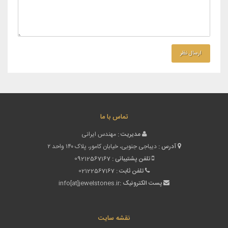
تماس با ما
مدیریت :
مهندس ایرانی
آدرس :
دیباجی جنوبی، خیابان کامور، پلاک ۱۴۰ واحد ۲
تلفن پشتیبانی :
09212567167
تلفن ثابت :
02122567167
پست الکترونیک :
info[at]jewelstones.ir
نقشه سایت