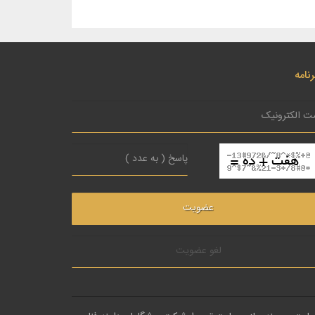
نامه
لغو عضویت