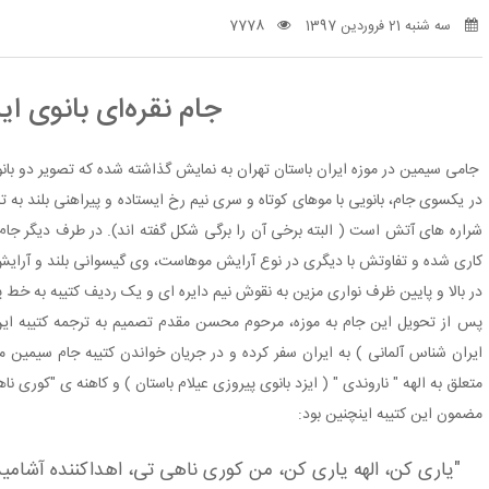
سه شنبه 21 فروردین 1397
7778
جام نقره‌ای بانوی ای
جامی سیمین در موزه ایران باستان تهران به نمایش گذاشته شده که تصویر دو بانو
در یکسوی جام، بانویی با موهای کوتاه و سری نیم رخ ایستاده و پیراهنی بلند به 
شراره های آتش است ( البته برخی آن را برگی شکل گفته اند). در طرف دیگر جام
کاری شده و تفاوتش با دیگری در نوع آرایش موهاست، وی گیسوانی بلند و آرایش
در بالا و پایین ظرف نواری مزین به نقوش نیم دایره ای و یک ردیف کتیبه به خط 
پس از تحویل این جام به موزه، مرحوم محسن مقدم تصمیم به ترجمه کتیبه این 
ایران شناس آلمانی ) به ایران سفر کرده و در جریان خواندن کتیبه جام سیمین
متعلق به الهه " ناروندی " ( ایزد بانوی پیروزی عیلام باستان ) و كاهنه ی "کوری ن
مضمون این کتیبه اینچنین بود:
"یاری کن، الهه یاری کن، من کوری ناهی تی، اهداکننده آشامید