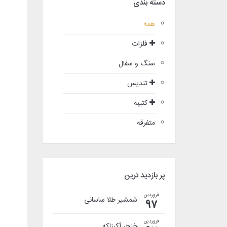
دسته بندی
همه
فلزات
سنگ و سفال
تندیس
کتیبه
متفرقه
پر بازدید ترین
فروردین
شمشیر طلا ساسانی
97
فروردین
خنجر آکیناکه