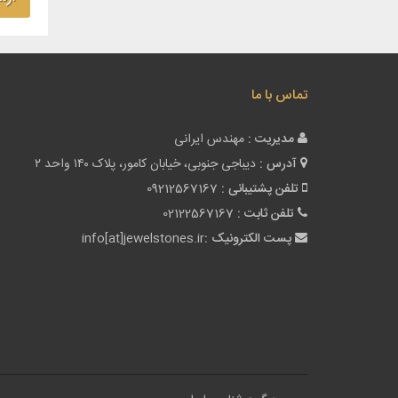
تماس با ما
مدیریت :
مهندس ایرانی
آدرس :
دیباجی جنوبی، خیابان کامور، پلاک ۱۴۰ واحد ۲
تلفن پشتیبانی :
09212567167
تلفن ثابت :
02122567167
پست الکترونیک :
info[at]jewelstones.ir