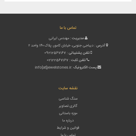
تماس با ما
مدیریت :
مهندس ایرانی
آدرس :
دیباجی جنوبی، خیابان کامور، پلاک ۱۴۰ واحد ۲
تلفن پشتیبانی :
09212567167
تلفن ثابت :
02122567167
پست الکترونیک :
info[at]jewelstones.ir
نقشه سایت
سنگ شناسی
گالری تصاویر
موزه باستانی
درباره ما
قوانین و شرایط
تماس با ما