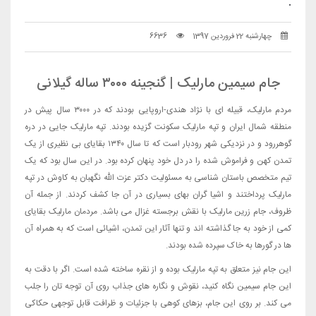
.
چهارشنبه 22 فروردین 1397
6636
جام سیمین مارلیک | گنجینه ۳۰۰۰ ساله گیلانی
مردم مارلیک، قبیله ای با نژاد هندی-اروپایی بودند که در ۳۰۰۰ سال پیش در
منطقه شمال ایران و تپه مارلیک سکونت گزیده بودند. تپه مارلیک جایی در دره
گوهررود و در نزدیکی شهر رودبار است که تا سال ۱۳۴۰ بقایای بی نظیری از یک
تمدن کهن و فراموش شده را در دل خود پنهان کرده بود. در این سال بود که یک
تیم متخصص باستان شناسی به مسئولیت دکتر عزت الله نگهبان به کاوش در تپه
مارلیک پرداختند و اشیا گران بهای بسیاری در آن جا کشف کردند. از جمله آن
ظروف، جام زرین مارلیک با نقش برجسته غزال
می باشد. مردمان مارلیک بقایای
کمی از خود به جا گذاشته اند و تنها آثار این تمدن، اشیائی است که به همراه آن
ها در گورها به خاک سپرده شده بودند.
این جام نیز متعلق به تپه مارلیک بوده و از نقره ساخته شده است. اگر با دقت به
این جام سیمین نگاه کنید، نقوش و نگاره های جذاب روی آن توجه تان را جلب
می کند. بر روی این جام، بزهای کوهی با جزئیات و ظرافت قابل توجهی حکاکی