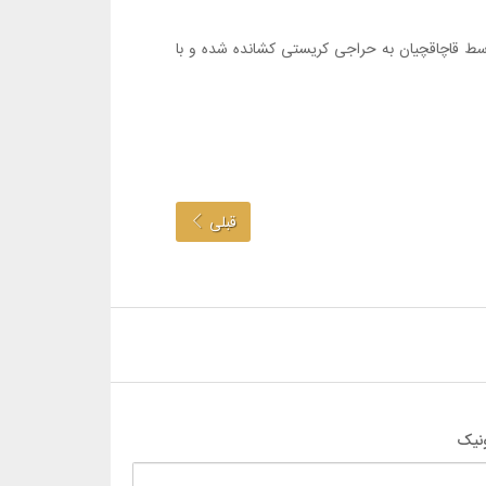
ﻮﺳﻂ ﻗﺎﭼﺎﻗﭽﯿﺎﻥ ﺑﻪ ﺣﺮﺍﺟﯽ ﮐﺮﯾﺴﺘﯽ ﮐﺸﺎﻧﺪﻩ ﺷﺪﻩ ﻭ ﺑﺎ
قبلی
نیک