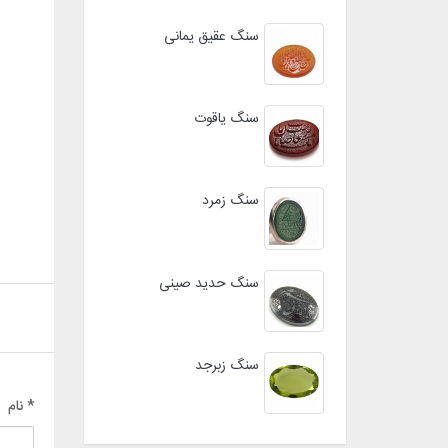
سنگ عقیق یمانی
سنگ یاقوت
سنگ زمرد
سنگ حدید صینی
سنگ زبرجد
* نام