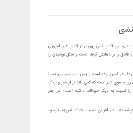
ﻨﺸی
ﺎﺳﻪ ﯼ ﺍﯾﻦ ﻗﺎﺷﻖ ﮐﻤﯽ ﭘﻬﻦ ﺗﺮ ﺍﺯ ﻗﺎﺷﻖ ﻫﺎﯼ ﺍﻣﺮﻭﺯﯼ
ﺩ ﻗﺎﺷﻖ ﺭﺍ ﺑﺮ ﺩﻫﺎﻧﺶ ﮔﺮﻓﺘﻪ ﺍﺳﺖ ﻭ ﺷﮑﻞ ﻧﻮﺷﯿﺪﻥ ﺭﺍ
ﺭﺩﮎ ﺩﺭ ﮐﻤﯿﻦ ﺑﻮﺩﻩ ﺍﺳﺖ ﻭ ﭘﺲ ﺍﺯ ﻧﻮﺷﯿﺪﻥ ﭘﺮﻧﺪﻩ ﺭﺍ
ﺭﻭ ﺑﻪ ﺳﻮﯼ ﺷﯿﺮ ﺍﺳﺖ ﮐﻪ ﮐﻤﯽ ﺑﻠﻨﺪ ﺗﺮ ﺍﺯ ﺷﯿﺮ ﻭ ﺍﺭﺩﮎ
 ﺭﺍ ﻧﺴﺒﺖ ﺑﻪ ﺩﯾﮕﺮ ﺣﯿﻮﺍﻧﺎﺕ ﺩﺍﺷﺘﻪ ﺍﺳﺖ؛ ﺍﯾﻦ ﻫﻨﺮ
ﻮﺷﻤﻨﺪﺍﻧﻪ ﻫﻨﺮ ﺁﻓﺮﯾﻨﯽ ﺷﺪﻩ ﺍﺳﺖ ﮐﻪ ﺍﻣﺮﻭﺯﻩ ﺑﺎ ﻭﺟﻮﺩ