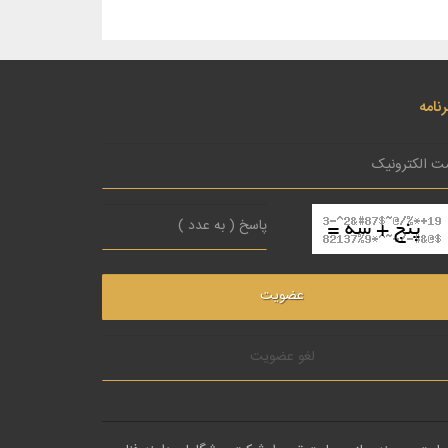
نامه
لغو عضویت