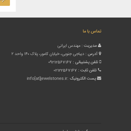
تماس با ما
مدیریت :
مهندس ایرانی
آدرس :
دیباجی جنوبی، خیابان کامور، پلاک ۱۴۰ واحد ۲
تلفن پشتیبانی :
09212567167
تلفن ثابت :
02122567167
پست الکترونیک :
info[at]jewelstones.ir