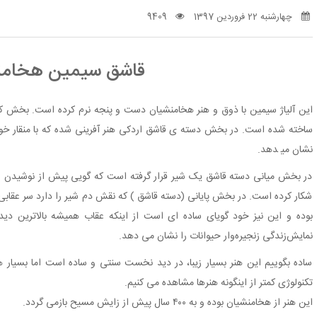
چهارشنبه 22 فروردین 1397
9409
قاشق سیمین ﻫﺨﺎﻣ
ﺍﯾﻦ ﺁﻟﯿﺎﮊ ﺳﯿﻤﯿﻦ ﺑﺎ ﺫﻭﻕ ﻭ ﻫﻨﺮ ﻫﺨﺎﻣﻨﺸﯿﺎﻥ ﺩﺳﺖ ﻭ ﭘﻨﺠﻪ ﻧﺮﻡ ﮐﺮﺩﻩ ﺍﺳﺖ. ﺑﺨﺶ ﮐ
ﺳﺎﺧﺘﻪ ﺷﺪﻩ ﺍﺳﺖ. ﺩﺭ ﺑﺨﺶ ﺩﺳﺘﻪ ﯼ ﻗﺎﺷﻖ ﺍﺭﺩﮐﯽ ﻫﻨﺮ ﺁﻓﺮﯾﻨﯽ ﺷﺪﻩ ﮐﻪ ﺑﺎ ﻣﻨﻘﺎﺭ ﺧﻮ
ﻧﺸﺎﻥ ﻣﯿ ﺪﻫﺪ.
ﺩﺭ ﺑﺨﺶ ﻣﯿﺎﻧﯽ ﺩﺳﺘﻪ ﻗﺎﺷﻖ ﯾﮏ ﺷﯿﺮ ﻗﺮﺍﺭ ﮔﺮﻓﺘﻪ ﺍﺳﺖ ﮐﻪ ﮔﻮﯾﯽ ﭘﯿﺶ ﺍﺯ ﻧﻮﺷﯿﺪﻥ ﺍ
ﺷﮑﺎﺭ ﮐﺮﺩﻩ ﺍﺳﺖ. ﺩﺭ ﺑﺨﺶ ﭘﺎﯾﺎﻧﯽ (ﺩﺳﺘﻪ ﻗﺎﺷﻖ ) ﮐﻪ ﻧﻘﺶ ﺩﻡ ﺷﯿﺮ ﺭﺍ ﺩﺍﺭﺩ ﺳﺮ ﻋﻘﺎﺑﯽ 
بوده و ﺍﯾﻦ ﻧﯿﺰ ﺧﻮﺩ ﮔﻮﯾﺎﯼ ﺳﺎﺩﻩ ﺍﯼ ﺍﺳﺖ ﺍﺯ ﺍﯾﻨﮑﻪ ﻋﻘﺎﺏ ﻫﻤﯿﺸﻪ ﺑﺎﻻﺗﺮﯾﻦ ﺩﯾﺪ
ﻧﻤﺎﯾﺶﺯﻧﺪﮔﯽ ﺯﻧﺠﯿﺮﻩﻭﺍﺭ ﺣﯿﻮﺍﻧﺎﺕ ﺭﺍ ﻧﺸﺎﻥ می دهد.
ﺳﺎﺩﻩ ﺑﮕﻮﯾﯿﻢ ﺍﯾﻦ ﻫﻨﺮ ﺑﺴﯿﺎﺭ ﺯﯾﺒﺎ، ﺩﺭ ﺩﯾﺪ ﻧﺨﺴﺖ ﺳﻨﺘﯽ ﻭ ﺳﺎﺩﻩ ﺍﺳﺖ ﺍﻣﺎ ﺑﺴﯿﺎﺭ ﻫ
ﺗﮑﻨﻮﻟﻮﮊﯼ ﮐﻤﺘﺮ ﺍﺯ ﺍﯾﻨﮕﻮﻧﻪ هنرﻫﺎ ﻣﺸﺎﻫﺪﻩ ﻣﯽ ﮐﻨﯿﻢ.
ﺍﯾﻦ ﻫﻨﺮ ﺍﺯ ﻫﺨﺎﻣﻨﺸﯿﺎﻥ بوده و ﺑﻪ ۴۰۰ ﺳﺎﻝ ﭘﯿﺶ ﺍﺯ ﺯﺍﯾﺶ ﻣﺴﯿﺢ ﺑﺎﺯﻣﯽ ﮔﺮﺩﺩ.