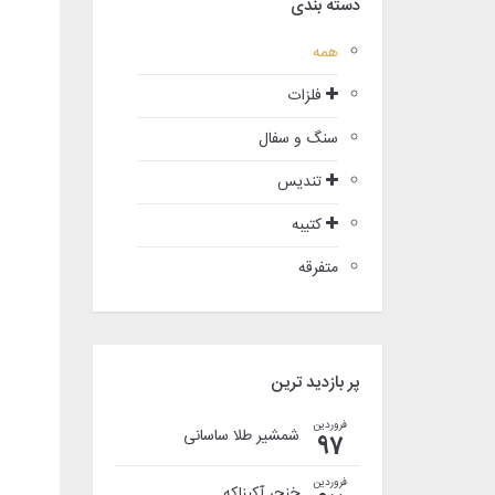
دسته بندی
همه
فلزات
سنگ و سفال
تندیس
کتیبه
متفرقه
پر بازدید ترین
فروردین
شمشیر طلا ساسانی
97
فروردین
خنجر آکیناکه