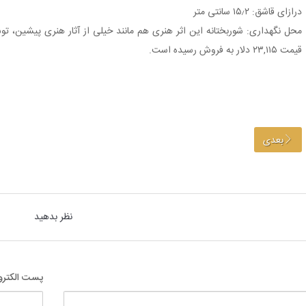
ﺩﺭﺍﺯﺍﯼ ﻗﺎﺷﻖ: ۱۵٫۲ ﺳﺎﻧﺘﯽ ﻣﺘﺮ
ﻣﺤﻞ ﻧﮕﻬﺪﺍﺭﯼ: ﺷﻮﺭﺑﺨﺘﺎﻧﻪ ﺍﯾﻦ اثر ﻫﻨﺮی ﻫﻢ ﻣﺎﻧﻨﺪ خیلی از آثار ﻫﻨﺮی ﭘﯿﺸﯿﻦ، ﺗ
ﻗﯿﻤﺖ ۲۳,۱۱۵ ﺩﻻﺭ ﺑﻪ ﻓﺮﻭﺵ ﺭﺳﯿﺪﻩ ﺍﺳﺖ.
بعدی
نظر بدهید
پست الکترو