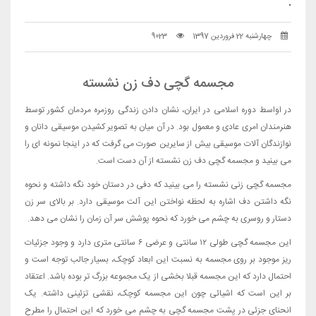
.
چهارشنبه 22 فروردین 1397
9023
مجسمه گچی دف زن نشسته
در اواسط دوره اسلامی در ایران، نشان دادن زندگی روزمره مردمان کشور توسط
هنرمندان امری عادی و معمول بود. در آن میان به تصویر کشیدن موسیقی دانان و
نوازندگان آلات موسیقی بیش از سایرین صورت می گرفت که در اینجا نمونه ای را
می بینید و مجسمه گچی دف زن نشسته از آن دست است.
مجسمه گچی زنی نشسته را می بینید که دفی در دستان خود نگه داشته و نحوه
نگه داشتن دف اشاره به لحظه نواختن این آلت موسیقی دارد. بر بالای سر زن
دستار و روسری به چشم می خورد که نحوه پوشش سر آن زمان را نشان می دهد.
این مجسمه گچی طولی ۱۲ سانتی و عرضی ۶ سانتی متری دارد و وجود جزئیات
ریز موجود بر روی مجسمه به نسبت این ابعاد کوچک، بسیار جالب توجه است و
احتمال دارد که این مجسمه قبلا بخشی از یک مجموعه بزرگ تر بوده باشد. اعتقاد
بر این است که اشیائی چون این مجسمه کوچک، نقشی تزئینی داشته. یک
انحنای جزئی در پشت مجسمه گچی به چشم می خورد که این احتمال را مطرح