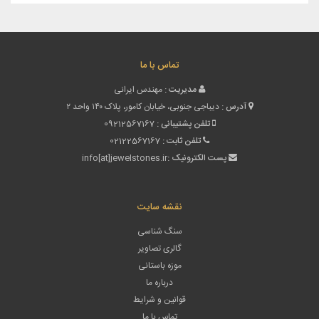
تماس با ما
مدیریت :
مهندس ایرانی
آدرس :
دیباجی جنوبی، خیابان کامور، پلاک ۱۴۰ واحد ۲
تلفن پشتیبانی :
09212567167
تلفن ثابت :
02122567167
پست الکترونیک :
info[at]jewelstones.ir
نقشه سایت
سنگ شناسی
گالری تصاویر
موزه باستانی
درباره ما
قوانین و شرایط
تماس با ما