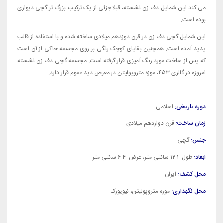
می کند این شمایل دف زن نشسته، قبلا جزئی از یک ترکیب بزرگ تر گچی دیواری
بوده است.
این شمایل گچی دف زن در قرن دوزدهم میلادی ساخته شده و با استفاده از قالب
پدید آمده است. همچنین بقایای کوچک رنگی بر روی مجسمه حاکی از آن است
که پس از ساخت مورد رنگ آمیزی قرار گرفته است. مجسمه گچی دف زن نشسته
امروزه در گالری ۴۵۳، موزه متروپولیتن در معرض دید عموم قرار دارد.
دوره تاریخی:
اسلامی
زمان ساخت:
قرن دوازدهم میلادی
جنس:
گچی
ابعاد:
طول: ۱۲.۱ سانتی متر، عرض: ۶.۴ سانتی متر
محل کشف:
ایران
محل نگهداری:
موزه متروپولیتن، نیویورک