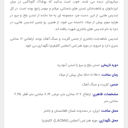
میانرودان دیده می شده. خوب است بدانید که پوشاک کاوناکس در میان
ایزدبانوان و شاهدختان تمدن های باستانی عیلام و سومر رایج بوده است. در کل
تندیس هایی از این دست جزء مجموعه ای به جا مانده از تمدن بلخ و مرو در
هزاره سوم پیش از میلاد دانسته می شود، از همین رو چنین تندیس هایی، در
دنیا به نام تندیس های باختری شهرت یافته اند.
تندیس شاهدخت باختری از جنس کلریت و سنگ آهک بوده، ارتفاعی ۱۲ سانتی
متری دارد و امروزه در موزه هنر لس آنجلس کالیفرنیا نگهداری می شود.
دوره تاریخی:
تمدن بلخ و مرو یا تمدن آمودریا
زمان ساخت:
۲۵۰۰ تا ۱۵۰۰ سال پیش از میلاد
جنس:
کلریت و سنگ آهک
مشخصات ظاهری:
ارتفاع: ۱۲.۷ سانتی متر، عرض: ۸.۸۹ سانتی متر، قطر: ۶.۳۵
سانتی متر
محل ساخت:
ایران، در محدوده شمال افغانستان و باختر
محل نگهداری:
موزه هنر لس آنجلس (LACMA)، کالیفرنیا