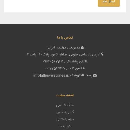
تماس با ما
مدیریت :
مهندس ایرانی
آدرس :
دیباجی جنوبی، خیابان کامور، پلاک ۱۴۰ واحد ۲
تلفن پشتیبانی :
09212567167
تلفن ثابت :
02122567167
پست الکترونیک :
info[at]jewelstones.ir
نقشه سایت
سنگ شناسی
گالری تصاویر
موزه باستانی
درباره ما