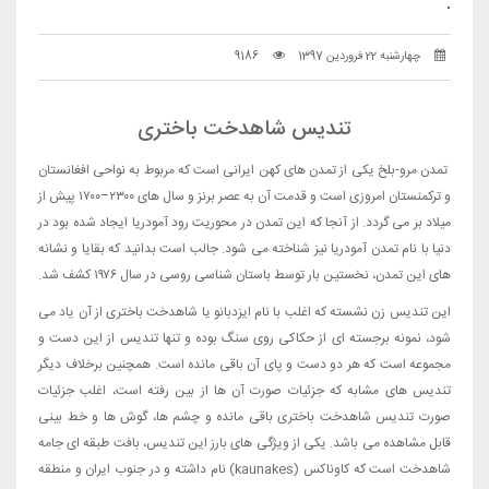
.
چهارشنبه 22 فروردین 1397
9186
تندیس شاهدخت باختری
تمدن مرو-بلخ یکی از تمدن های کهن ایرانی است که مربوط به نواحی افغانستان
و ترکمنستان امروزی است و قدمت آن به عصر برنز و سال های ۲۳۰۰–۱۷۰۰ پیش از
میلاد بر می گردد. از آنجا که این تمدن در محوریت رود آمودریا ایجاد شده بود در
دنیا با نام تمدن آمودریا نیز شناخته می شود. جالب است بدانید که بقایا و نشانه
های این تمدن، نخستین بار توسط باستان شناسی روسی در سال ۱۹۷۶ کشف شد.
این تندیس زن نشسته که اغلب با نام ایزدبانو یا شاهدخت باختری از آن یاد می
شود، نمونه برجسته ای از حکاکی روی سنگ بوده و تنها تندیس از این دست و
مجموعه است که هر دو دست و پای آن باقی مانده است. همچنین برخلاف دیگر
تندیس های مشابه که جزئیات صورت آن ها از بین رفته است، اغلب جزئیات
صورت تندیس شاهدخت باختری باقی مانده و چشم ها، گوش ها و خط بینی
قابل مشاهده می باشد. یکی از ویژگی های بارز این تندیس، بافت طبقه ای جامه
شاهدخت است که کاوناکس (kaunakes) نام داشته و در جنوب ایران و منطقه