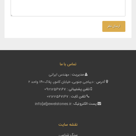
تماس با ما
مدیریت :
مهندس ایرانی
آدرس :
دیباجی جنوبی، خیابان کامور، پلاک ۱۴۰ واحد ۲
تلفن پشتیبانی :
09212567167
تلفن ثابت :
02122567167
پست الکترونیک :
info[at]jewelstones.ir
نقشه سایت
سنگ شناسی