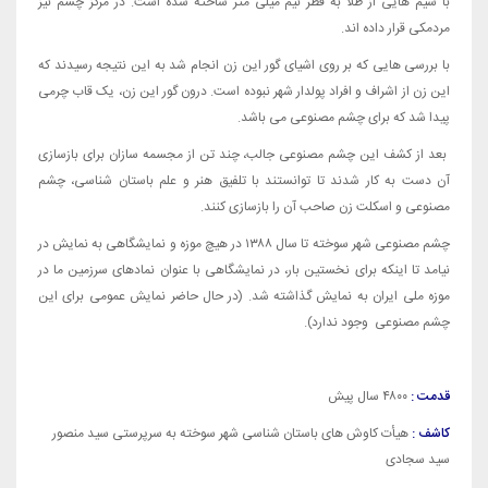
با سیم هایی از طلا به قطر نیم میلی متر ساخته شده است. در مرکز چشم نیز
مردمکی قرار داده اند.
با بررسی هایی که بر روی اشیای گور این زن انجام شد به این نتیجه رسیدند که
این زن از اشراف و افراد پولدار شهر نبوده است. درون گور این زن، یک قاب چرمی
پیدا شد که برای چشم مصنوعی می باشد.
بعد از کشف این چشم مصنوعی جالب، چند تن از مجسمه سازان برای بازسازی
آن دست به کار شدند تا توانستند با تلفیق هنر و علم باستان شناسی، چشم
مصنوعی و اسکلت زن صاحب آن را بازسازی کنند.
چشم مصنوعی شهر سوخته تا سال ۱۳۸۸ در هیچ موزه و نمایشگاهی به نمایش در
نیامد تا اینکه برای نخستين بار، در نمايشگاهی با عنوان نمادهای سرزمين ما در
موزه ملی ایران به نمايش گذاشته شد. (در حال حاضر نمایش عمومی برای این
چشم مصنوعی وجود ندارد).
قدمت :
۴۸۰۰ سال پیش
کاشف :
هیأت کاوش های باستان شناسی شهر سوخته به سرپرستی سید منصور
سید سجادی