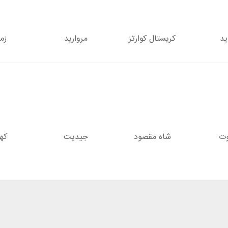
د
کریستال کوارتز
مروارید
زم
وت
شاه مقصود
جیدیت
کهر