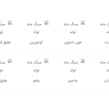
نت
مون استون
آونتورین
عقیق قه
ان
جاسپر
یشم
عقیق 