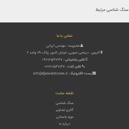
سنگ شناسی مرتبط
تماس با ما
مدیریت :
مهندس ایرانی
آدرس :
دیباجی جنوبی، خیابان کامور، پلاک ۱۴۰ واحد ۲
تلفن پشتیبانی :
09212567167
تلفن ثابت :
02122567167
پست الکترونیک :
info[at]jewelstones.ir
نقشه سایت
سنگ شناسی
گالری تصاویر
موزه باستانی
درباره ما