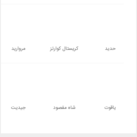
حدید
کریستال کوارتز
مروارید
یاقوت
شاه مقصود
جیدیت