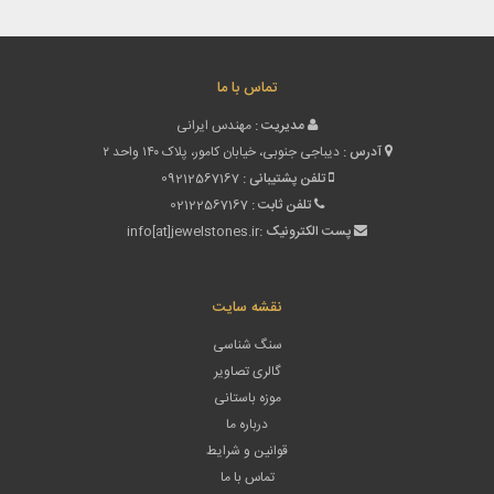
تماس با ما
مدیریت :
مهندس ایرانی
آدرس :
دیباجی جنوبی، خیابان کامور، پلاک ۱۴۰ واحد ۲
تلفن پشتیبانی :
09212567167
تلفن ثابت :
02122567167
پست الکترونیک :
info[at]jewelstones.ir
نقشه سایت
سنگ شناسی
گالری تصاویر
موزه باستانی
درباره ما
قوانین و شرایط
تماس با ما