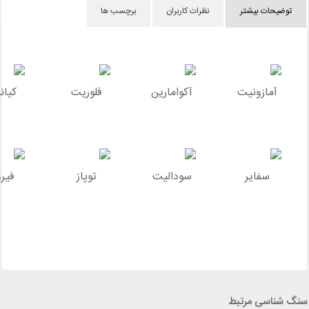
توضیحات بیشتر
نظرات کاربران
برچسب ها
آمازونیت
آکوامارین
فلوریت
کیان
سفایر
سودالیت
توپاز
فیرو
سنگ شناسی مرتبط