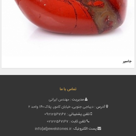
جاسپر
تماس با ما
مدیریت :
مهندس ایرانی
آدرس :
دیباجی جنوبی، خیابان کامور، پلاک ۱۴۰ واحد ۲
تلفن پشتیبانی :
09212567167
تلفن ثابت :
02122567167
پست الکترونیک :
info[at]jewelstones.ir