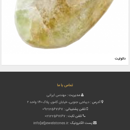
داتولیت
تماس با ما
مدیریت :
مهندس ایرانی
آدرس :
دیباجی جنوبی، خیابان کامور، پلاک ۱۴۰ واحد ۲
تلفن پشتیبانی :
09212567167
تلفن ثابت :
02122567167
پست الکترونیک :
info[at]jewelstones.ir