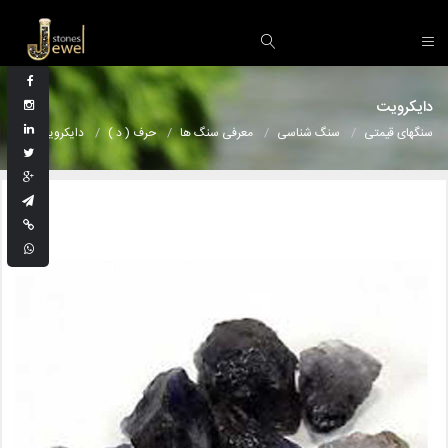
دایکرویت
سنگهای قیمتی
سنگ شناسی
معرفی سنگ ها
حرف ( د )
دایکرویت