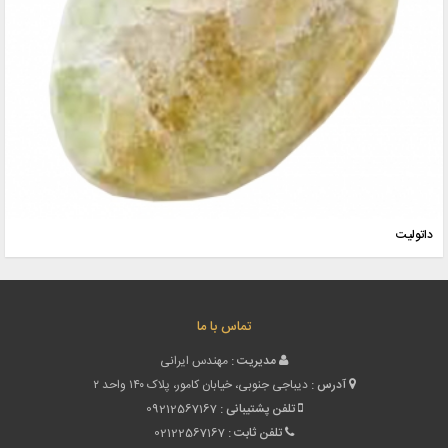
داتولیت
تماس با ما
مدیریت :
مهندس ایرانی
آدرس :
دیباجی جنوبی، خیابان کامور، پلاک ۱۴۰ واحد ۲
تلفن پشتیبانی :
09212567167
تلفن ثابت :
02122567167