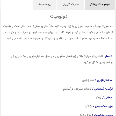
توضیحات بیشتر
نظرات کاربران
برچسب ها
دولومیت
به صورت بیرنگ، سفید، صورتی یا زرد وجود دارد.غالباً دارای سطوح انحنا دار است و بندرت
تراش داده می شود بخاطر نرمی ورخ کامل آن برای مصارف تزئینی صیقل می خورد. در
سنگ آهک ها و مرمرهای ایتالیا، سوئیس، آلمان و آمریکا بلورهای خوب آن یافت می شود.
کانسار :
الماس در حرارت بالا و زیر فشار سنگین و در عمق 80 کیلومتری ( 50 مایلی ) و
بیشتر زمین شکل میگیرد.
ساختار بلوری /
سه وجهی
ترکیب شیمیایی /
کربنات منیزیوم و کلسیم
سختی /
3/5
وزن مخصوص =
2
/85
ضریب شکست =
68-1/50