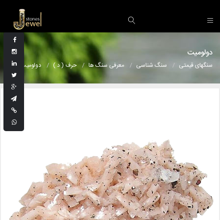
دولومیت
سنگهای قیمتی
سنگ شناسی
معرفی سنگ ها
حرف ( د )
دولومیت