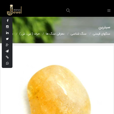
سیترین
سنگهای قیمتی
سنگ شناسی
معرفی سنگ ها
حرف ( س ، ش )
سیترین