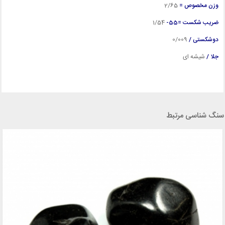
وزن مخصوص =
2
/65
ضریب شکست =55-
1
/54
دوشکستی /
0/009
جلا /
شیشه ای
سنگ شناسی مرتبط