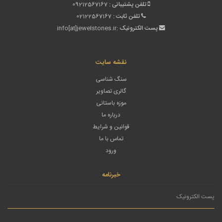
تلفن پشتیبانی :
09212567167
تلفن ثابت :
02122567167
پست الکترونیک :
info[at]jewelstones.ir
نقشه سایت
سنگ شناسی
گالری تصاویر
موزه باستانی
درباره ما
قوانین و شرایط
تماس با ما
ورود
خبرنامه