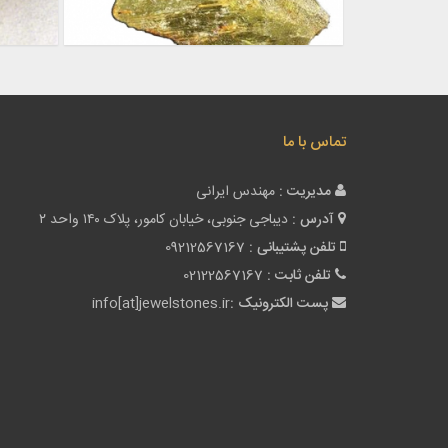
تماس با ما
مدیریت :
مهندس ایرانی
آدرس :
دیباجی جنوبی، خیابان کامور، پلاک ۱۴۰ واحد ۲
تلفن پشتیبانی :
09212567167
تلفن ثابت :
02122567167
پست الکترونیک :
info[at]jewelstones.ir