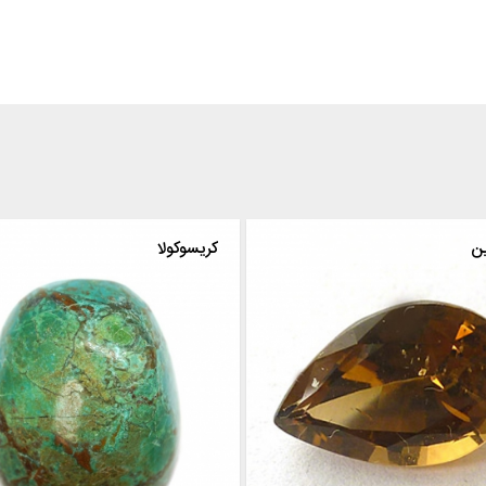
کرنروپین