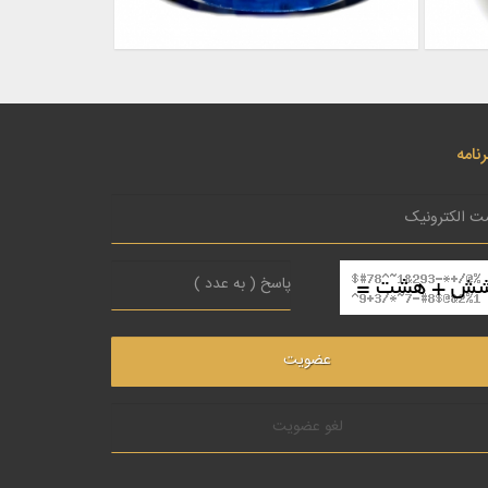
نامه
لغو عضویت