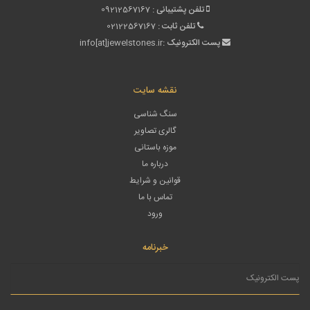
تلفن پشتیبانی :
09212567167
تلفن ثابت :
02122567167
پست الکترونیک :
info[at]jewelstones.ir
نقشه سایت
سنگ شناسی
گالری تصاویر
موزه باستانی
درباره ما
قوانین و شرایط
تماس با ما
ورود
خبرنامه