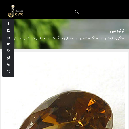
کرنروپین
سنگهای قیمتی
سنگ شناسی
معرفی سنگ ها
حرف ( ک ، گ )
کرنروپین