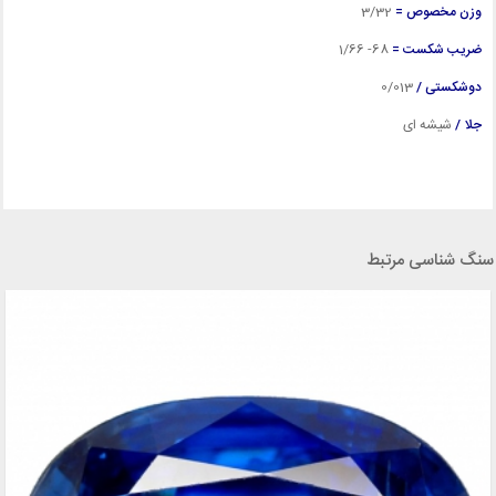
وزن مخصوص =
3/32
ضریب شکست =
68- 1/66
دوشکستی /
0/013
جلا /
شیشه ای
سنگ شناسی مرتبط