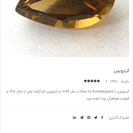
کرنروپین
بازدید : 2970 |
کرنروپین ( Kornerupine )با اینکه در سل 1884 م کرنوپین نام گرفت ولی تا سال 1912 م
کیفیت جواهرآن پیدا نشده بود.
اشتراک گذاری :