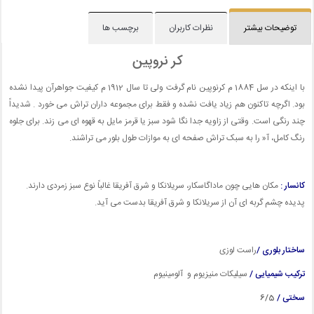
توضیحات بیشتر
نظرات کاربران
برچسب ها
کر نروپین
با اینکه در سل 1884 م کرنوپین نام گرفت ولی تا سال 1912 م کیفیت جواهرآن پیدا نشده
بود. اگرچه تاکنون هم زیاد یافت نشده و فقط برای مجموعه داران تراش می خورد . شدیداً
چند رنگی است. وقتی از زاویه جدا نگا شود سبز یا قرمز مایل به قهوه ای می زند. برای جلوه
رنگ کامل، آ« را به سبک تراش صفحه ای به موازات طول بلور می تراشند.
کانسار :
مکان هایی چون ماداگاسکار، سریلانکا و شرق آفریقا غالباً نوع سبز زمردی دارند.
پدیده چشم گربه ای آن از سریلانکا و شرق آفریقا بدست می آید.
ساختار بلوری /
راست لوزی
ترکیب شیمیایی /
سیلیکات منیزیوم و آلومینیوم
سختی /
6/5